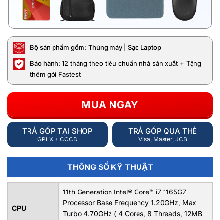
Bộ sản phẩm gồm:
Thùng máy | Sạc Laptop
Bảo hành:
12 tháng theo tiêu chuẩn nhà sản xuất + Tặng
thêm gói Fastest
MUA NGAY
TRẢ GÓP TẠI SHOP
TRẢ GÓP QUA THẺ
GPLX + CCCD
Visa, Master, JCB
THÔNG SỐ KỸ THUẬT
11th Generation Intel® Core™ i7 1165G7
Processor Base Frequency 1.20GHz, Max
CPU
Turbo 4.70GHz ( 4 Cores, 8 Threads, 12MB