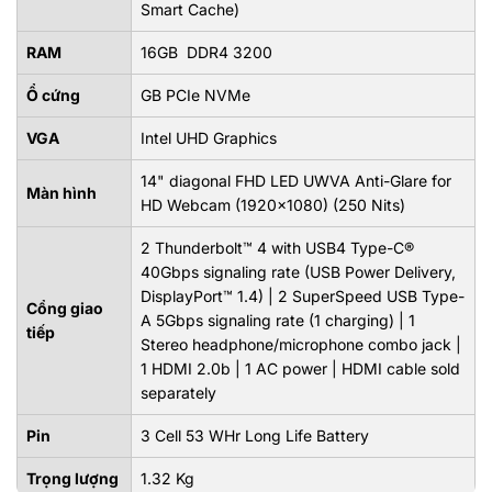
Smart Cache)
RAM
16GB DDR4 3200
Ổ cứng
GB PCIe NVMe
VGA
Intel UHD Graphics
14" diagonal FHD LED UWVA Anti-Glare for
Màn hình
HD Webcam (1920x1080) (250 Nits)
2 Thunderbolt™ 4 with USB4 Type-C®
40Gbps signaling rate (USB Power Delivery,
DisplayPort™ 1.4) | 2 SuperSpeed USB Type-
Cổng giao
A 5Gbps signaling rate (1 charging) | 1
tiếp
Stereo headphone/microphone combo jack |
1 HDMI 2.0b | 1 AC power | HDMI cable sold
separately
Pin
3 Cell 53 WHr Long Life Battery
Trọng lượng
1.32 Kg