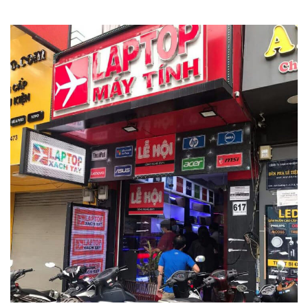
Laptop HP EliteBook 840 G8
hội đủ các yếu tố của một
chiếc máy tính xách tay đẳng cấp doanh nhân: Mạnh mẽ về
hiệu suất, tăng tốc đáp ứng giải quyết công việc nhanh
mượt, bảo mật tăng cường an toàn dữ liệu. Thời
lượng Pin bền bỉ mạnh mẽ. Thiết kế siêu nhẹ cân nặng chỉ
1.3kg sẵn sàng di chuyển cùng bạn.