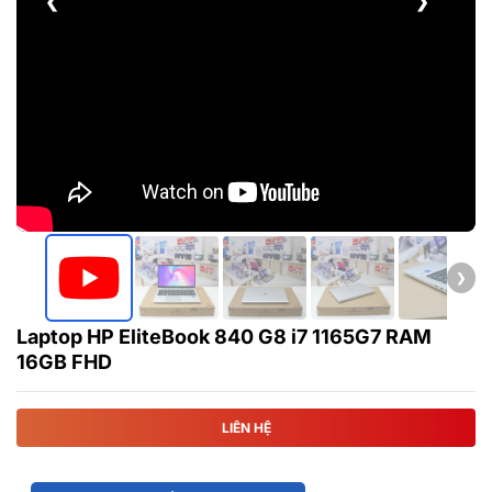
❮
❯
❯
Laptop HP EliteBook 840 G8 i7 1165G7 RAM
16GB FHD
LIÊN HỆ