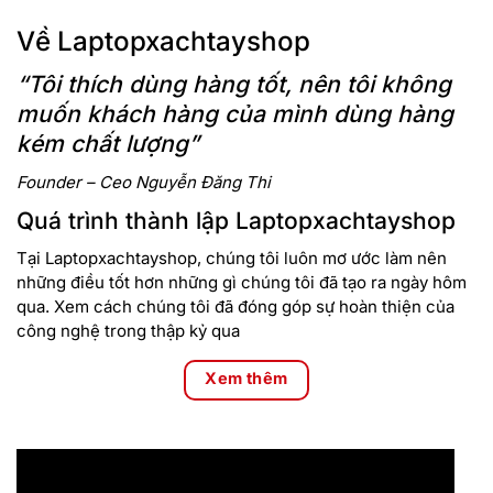
Về Laptopxachtayshop
“Tôi thích dùng hàng tốt, nên tôi không
muốn khách hàng của mình dùng hàng
kém chất lượng”
Founder – Ceo Nguyễn Đăng Thi
Laptop HP EliteBook 840 G8
Giải quyết công việc nhanh
chóng, khi sở hữu Bộ xử lý Chip Intel thế hệ 11 mạnh mẽ
Quá trình thành lập Laptopxachtayshop
Core™ i7-1185G7, đa tác vụ vận hành hệ thống nhanh mượt,
mở nhiều tab cùng một lúc mà không lo bị đơ, treo máy. Đi
Tại Laptopxachtayshop, chúng tôi luôn mơ ước làm nên
kèm bộ nhớ RAM 8GB có thể nâng cấp 16GB, truy cập dữ
những điều tốt hơn những gì chúng tôi đã tạo ra ngày hôm
liệu siêu nhanh chóng và Ổ cứng SSD thoải mái lưu trữ dữ
qua. Xem cách chúng tôi đã đóng góp sự hoàn thiện của
liệu. Máy tích hợp sẵn hệ điều hành Windows 10
công nghệ trong thập kỷ qua
Laptop HP EliteBook 840 G8
Màn hình 14″ FHD hoặc FHD
Xem thêm
Cảm ứng, chống lóa độ phân giải cao, viền màn hình hẹp
đem lại góc nhìn sâu & rộng, chất lượng hiển thị sắc nét rõ
ràng.