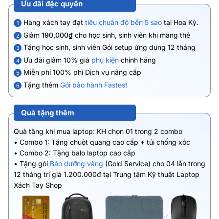
Ưu đãi đặc quyền
Hàng xách tay đạt
tiêu chuẩn độ bền 5 sao
tại Hoa Kỳ.
1
Giảm
190,000₫
cho học sinh, sinh viên khi mang thẻ
2
Tặng học sinh, sinh viên Gói setup ứng dụng 12 tháng
3
Ưu đãi giảm 10% giá
phụ kiện
chính hãng
4
Miễn phí 100% phí Dịch vụ nâng cấp
5
Tặng thêm
Gói bảo hành Fastest
6
Quà tặng thêm
Quà tặng khi mua laptop: KH chọn 01 trong 2 combo
• Combo 1: Tặng chuột quang cao cấp + túi chống xóc
• Combo 2: Tặng balo laptop cao cấp
• Tặng gói
Bảo dưỡng vàng
(Gold Service) cho 04 lần trong
12 tháng trị giá 1.200.000đ tại Trung tâm Kỹ thuật Laptop
Xách Tay Shop