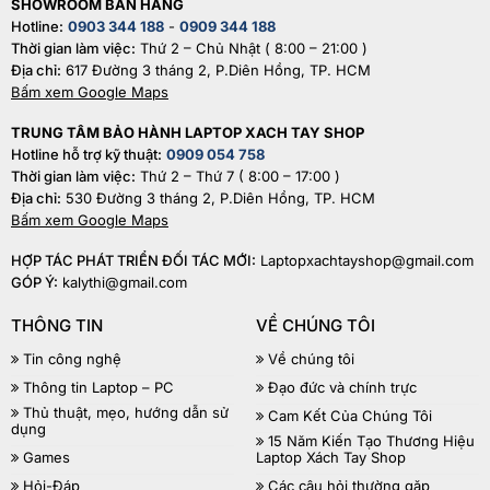
SHOWROOM BÁN HÀNG
Hotline:
0903 344 188
-
0909 344 188
Thời gian làm việc:
Thứ 2 – Chủ Nhật ( 8:00 – 21:00 )
Địa chỉ:
617 Đường 3 tháng 2, P.Diên Hồng, TP. HCM
Bấm xem Google Maps
TRUNG TÂM BẢO HÀNH LAPTOP XACH TAY SHOP
Hotline hỗ trợ kỹ thuật:
0909 054 758
Thời gian làm việc:
Thứ 2 – Thứ 7 ( 8:00 – 17:00 )
Địa chỉ:
530 Đường 3 tháng 2, P.Diên Hồng, TP. HCM
Bấm xem Google Maps
HỢP TÁC PHÁT TRIỂN ĐỐI TÁC MỚI:
Laptopxachtayshop@gmail.com
GÓP Ý:
kalythi@gmail.com
THÔNG TIN
VỀ CHÚNG TÔI
Tin công nghệ
Về chúng tôi
Thông tin Laptop – PC
Đạo đức và chính trực
Thủ thuật, mẹo, hướng dẫn sử
Cam Kết Của Chúng Tôi
dụng
15 Năm Kiến Tạo Thương Hiệu
Games
Laptop Xách Tay Shop
Hỏi-Đáp
Các câu hỏi thường gặp