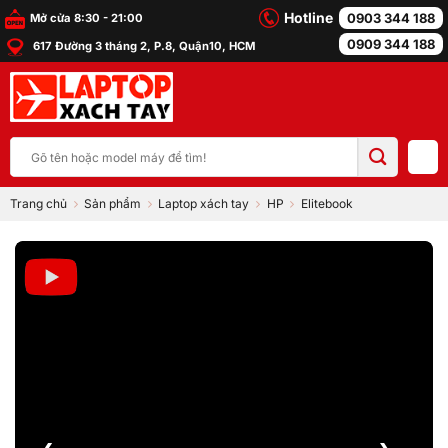
Bỏ
Hotline
0903 344 188
Mở cửa 8:30 - 21:00
qua
0909 344 188
617 Đường 3 tháng 2, P.8, Quận10, HCM
nội
dung
Tìm
kiếm:
Trang chủ
Sản phẩm
Laptop xách tay
HP
Elitebook