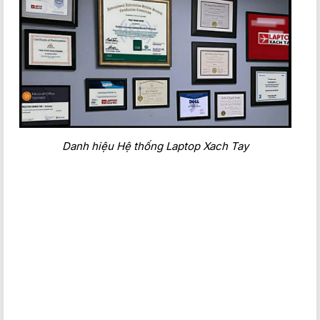
Laptop HP EliteBook 840 G8
Bàn phím chống nước, có đền
bàn phím. Hành trình phím gõ nảy, êm, nhẹ. TouchPad di
chuột diện tích rộng giúp việc điều hướng nhanh nhạy dễ
dàng.
Laptop HP EliteBook 840 G8
sở hữu loa kép Audio của Bang
& Olufsen mang đến cho chiếc máy tính xách tay này trải
nghiệm âm thanh tuyệt vời trong mượt. Kết hợp với Camera
màn trập bảo mật cao cấp 720p HD IR privacy camera, rõ nét
phù hợp cho việc học nhóm, chat zoom, hội thảo
Danh hiệu Hệ thống Laptop Xach Tay
Laptop HP EliteBook 840 G8
hỗ trợ nhiều cổng kết nối cùng
tích hợp công nghệ WiFi 6, BlueTooth giúp dễ dàng truy cập
Internet và các thiết bị ngoại vi như máy chiếu, máy in,..