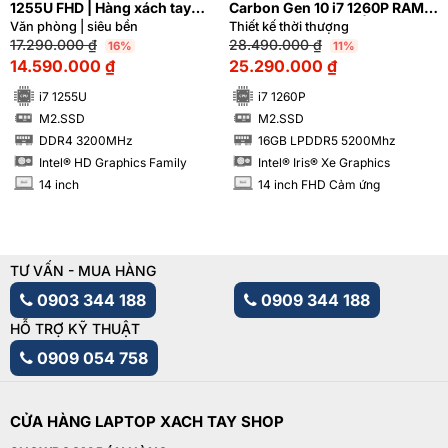
1255U FHD | Hàng xách tay
Carbon Gen 10 i7 1260P RAM
99%
16GB FHD Cảm ứng | Hàng
Văn phòng | siêu bền
Thiết kế thời thượng
xách tay 99%
17.290.000
₫
28.490.000
₫
16%
11%
14.590.000
₫
25.290.000
₫
i7 1255U
i7 1260P
M2.SSD
M2.SSD
SSD
SSD
DDR4 3200MHz
16GB LPDDR5 5200Mhz
RAM
RAM
Intel® HD Graphics Family
Intel® Iris® Xe Graphics
14 inch
14 inch FHD Cảm ứng
INCH
INCH
TƯ VẤN - MUA HÀNG
0903 344 188
0909 344 188
HỖ TRỢ KỸ THUẬT
0909 054 758
CỬA HÀNG LAPTOP XACH TAY SHOP