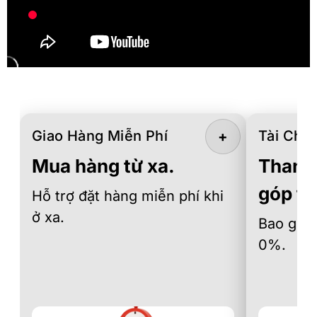
Giao Hàng Miễn Phí
Tài Chín
+
Mua hàng từ xa.
Thanh 
góp th
Hỗ trợ đặt hàng miễn phí khi
ở xa.
Bao gồm 
0%.