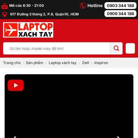
Bỏ
Hotline
0903 344 188
Mở cửa 8:30 - 21:00
qua
0909 344 188
617 Đường 3 tháng 2, P.8, Quận10, HCM
nội
dung
Tìm
kiếm:
Trang chủ
Sản phẩm
Laptop xách tay
Dell
Inspiron