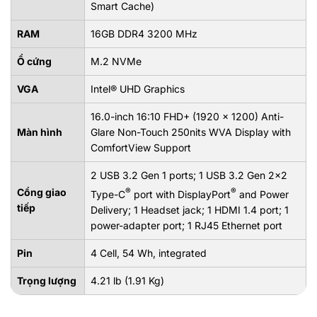
Smart Cache)
RAM
16GB DDR4 3200 MHz
Ổ cứng
M.2 NVMe
VGA
Intel® UHD Graphics
16.0-inch 16:10 FHD+ (1920 x 1200) Anti-
Màn hình
Glare Non-Touch 250nits WVA Display with
ComfortView Support
2 USB 3.2 Gen 1 ports; 1 USB 3.2 Gen 2x2
Cổng giao
®
®
Type-C
port with DisplayPort
and Power
tiếp
Delivery; 1 Headset jack; 1 HDMI 1.4 port; 1
power-adapter port; 1 RJ45 Ethernet port
Pin
4 Cell, 54 Wh, integrated
Trọng lượng
4.21 lb (1.91 Kg)