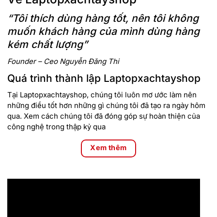
“Tôi thích dùng hàng tốt, nên tôi không
muốn khách hàng của mình dùng hàng
kém chất lượng”
Founder – Ceo Nguyễn Đăng Thi
Quá trình thành lập Laptopxachtayshop
Tại Laptopxachtayshop, chúng tôi luôn mơ ước làm nên
những điều tốt hơn những gì chúng tôi đã tạo ra ngày hôm
qua. Xem cách chúng tôi đã đóng góp sự hoàn thiện của
công nghệ trong thập kỷ qua
• Quan sát bao quát toàn bộ khung hình nhưng vẫn giữ được
chất lượng hình ảnh từ các góc nhìn khác nhau nhờ kích
Xem thêm
thước 16 inch kết hợp cùng công nghệ WVA.
• Chân thực, sống động trên từng trải nghiệm xem phim hay
lướt web với gam màu chuẩn xác, tươi mới nhờ độ phân
giải Full HD+ (1920 x 1200) kết hợp 100% sRGB.
•
Dell Inspiron 5620
có bàn phím số cùng đèn nền bàn phím