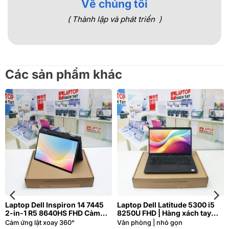
Về chúng tôi
( Thành lập và phát triển )
Các sản phẩm khác
Laptop Dell Inspiron 14 7445
Laptop Dell Latitude 5300 i5
2-in-1 R5 8640HS FHD Cảm
8250U FHD | Hàng xách tay
ứng lật xoay 360 độ
JAPAN 99%
Cảm ứng lật xoay 360°
Văn phòng | nhỏ gọn