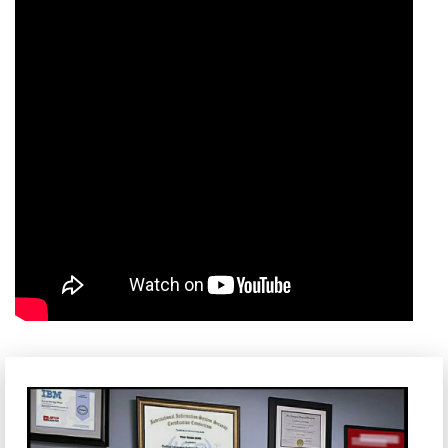
giúp bạn dễ dàng thao tác các số liệu ngay cả trong môi
trường thiếu sáng.
•
Dell Inspiron 5620
được hoàn thiện từ lớp vỏ nhựa xám
cho các đường nét máy sang trọng, hiện đại.