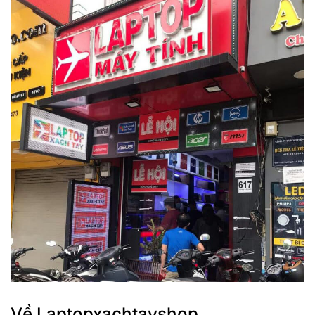
thủ xứng tầm ở phân khúc laptop học tập – văn phòng.
• Cân mọi tác vụ từ cơ bản như Word, Excel, PowerPoint,…
đến thiết kế, chỉnh ảnh nâng cao vẫn rất suôn sẻ, mượt mà
nhờ bộ vi xử lý Intel i7 1255U kết hợp cùng card Intel Iris Xe
Graphics.
•
Dell Inspiron 5620
nâng tầm đa nhiệm nhờ laptop RAM 16
GB, ngoài ra ổ cứng 1TB GB SSD (Có thể tháo ra, lắp thanh
khác tối đa 2 TB (2280) / 1 TB (2230)) mang đến không gian
lưu trữ đủ để bạn tải nhiều ứng dụng hay tài liệu cần thiết.
Về Laptopxachtayshop