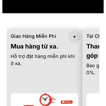
Giao Hàng Miễn Phí
Tài Chín
+
Mua hàng từ xa.
Thanh 
góp th
Hỗ trợ đặt hàng miễn phí khi
ở xa.
Bao gồm 
0%.