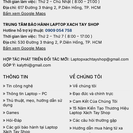
Thời gian làm việc:
Thứ 2 – Chủ Nhật ( 8:00 – 21:00 )
Địa chỉ:
617 Đường 3 tháng 2, P.Diên Hồng, TP. HCM
Bấm xem Google Maps
TRUNG TÂM BẢO HÀNH LAPTOP XACH TAY SHOP
Hotline hỗ trợ kỹ thuật:
0909 054 758
Thời gian làm việc:
Thứ 2 – Thứ 7 ( 8:00 – 17:00 )
Địa chỉ:
530 Đường 3 tháng 2, P.Diên Hồng, TP. HCM
Bấm xem Google Maps
HỢP TÁC PHÁT TRIỂN ĐỐI TÁC MỚI:
Laptopxachtayshop@gmail.com
GÓP Ý:
kalythi@gmail.com
THÔNG TIN
VỀ CHÚNG TÔI
Tin công nghệ
Về chúng tôi
Thông tin Laptop – PC
Đạo đức và chính trực
Thủ thuật, mẹo, hướng dẫn sử
Cam Kết Của Chúng Tôi
dụng
15 Năm Kiến Tạo Thương Hiệu
Games
Laptop Xách Tay Shop
Hỏi-Đáp
Các câu hỏi thường gặp
Các gói bảo hành tại Laptop
Hướng dẫn mua hàng từ xa
Xách Tay Shop