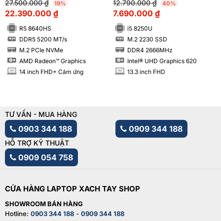
27.500.000
₫
12.790.000
₫
19%
40%
22.390.000
₫
7.690.000
₫
R5 8640HS
i5 8250U
DDR5 5200 MT/s
M.2 2230 SSD
SSD
SSD
M.2 PCIe NVMe
DDR4 2666MHz
RAM
RAM
AMD Radeon™ Graphics
Intel® UHD Graphics 620
14 inch FHD+ Cảm ứng
13.3 inch FHD
INCH
INCH
TƯ VẤN - MUA HÀNG
0903 344 188
0909 344 188
HỖ TRỢ KỸ THUẬT
0909 054 758
CỬA HÀNG LAPTOP XACH TAY SHOP
SHOWROOM BÁN HÀNG
Hotline:
0903 344 188
-
0909 344 188