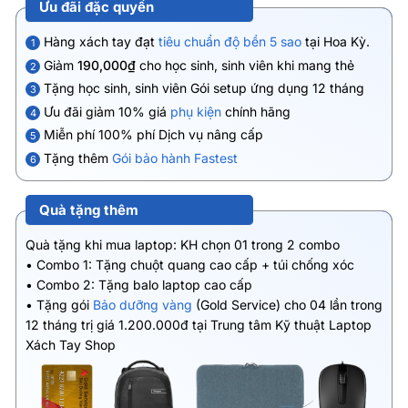
Ưu đãi đặc quyền
Hàng xách tay đạt
tiêu chuẩn độ bền 5 sao
tại Hoa Kỳ.
1
Giảm
190,000₫
cho học sinh, sinh viên khi mang thẻ
2
Tặng học sinh, sinh viên Gói setup ứng dụng 12 tháng
3
Ưu đãi giảm 10% giá
phụ kiện
chính hãng
4
Miễn phí 100% phí Dịch vụ nâng cấp
5
Tặng thêm
Gói bảo hành Fastest
6
Quà tặng thêm
Quà tặng khi mua laptop: KH chọn 01 trong 2 combo
• Combo 1: Tặng chuột quang cao cấp + túi chống xóc
• Combo 2: Tặng balo laptop cao cấp
• Tặng gói
Bảo dưỡng vàng
(Gold Service) cho 04 lần trong
12 tháng trị giá 1.200.000đ tại Trung tâm Kỹ thuật Laptop
Xách Tay Shop