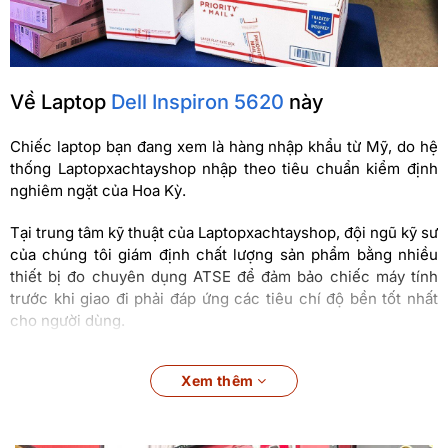
Về Laptop
Dell Inspiron 5620
này
Chiếc laptop bạn đang xem là hàng nhập khẩu từ Mỹ, do hệ
thống Laptopxachtayshop nhập theo tiêu chuẩn kiểm định
nghiêm ngặt của Hoa Kỳ.
Tại trung tâm kỹ thuật của Laptopxachtayshop, đội ngũ kỹ sư
của chúng tôi giám định chất lượng sản phẩm bằng nhiều
thiết bị đo chuyên dụng ATSE để đảm bảo chiếc máy tính
trước khi giao đi phải đáp ứng các tiêu chí độ bền tốt nhất
cho người dùng.
Dell Inspiron 5620
tại Laptopxachtayshop.com
Xem thêm
Sắc xám huyền bí, thời thượng cùng sức mạnh bộc phá đến
từ con chip Intel Gen 12 mạnh mẽ đã làm cho chiếc laptop
Dell Inspiron 5620
i7 1255U trở thành một trong những đối