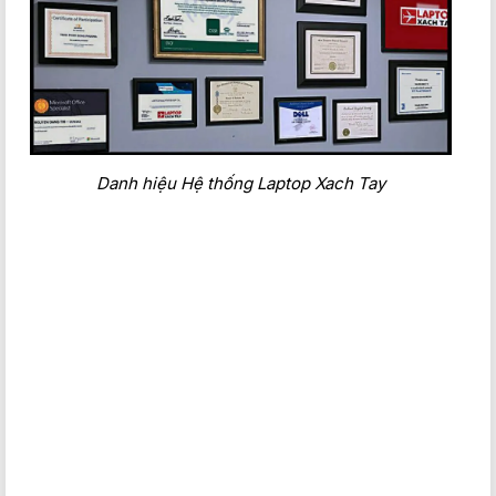
• Dọc 2 bên laptop là đa dạng các cổng kết nối như USB 3.2,
HDMI, Jack tai nghe 3.5 mm, LAN (RJ45), USB Type-C và
Danh hiệu Hệ thống Laptop Xach Tay
khe thẻ nhớ SD.
•
Dell Inspiron 5620
trang bị Full HD Webcam hỗ trợ tối đa
cho quá trình học tập, làm việc trực tuyến hay gọi video cho
người thân.