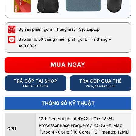
Bộ sản phẩm gồm:
Thùng máy | Sạc Laptop
Bảo hành:
06 tháng (miễn phí), gói BH 12 tháng +
490,000₫
MUA NGAY
TRẢ GÓP TẠI SHOP
TRẢ GÓP QUA THẺ
GPLX + CCCD
Visa, Master, JCB
THÔNG SỐ KỸ THUẬT
12th Generation Intel® Core™ i7 1255U
Processor Base Frequency 3.50GHz, Max
CPU
Turbo 4.70GHz ( 10 Cores, 12 Threads, 12MB