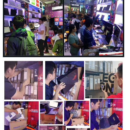
phiên bản 5550, Dell Precision 5560 có thể cho thời lượng
sử dụng lên tới 8h với các tác vụ thông thường. Chiếc máy
tính xách tay này cũng được trang bị công nghệ sạc nhanh
giúp sạc từ 0 lên 35% trong 25 phút và tới 80% trong vòng 1
giờ nên bạn cũng không cần quá lo lắng.