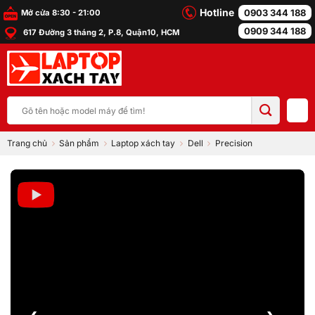
Bỏ
Hotline
0903 344 188
Mở cửa 8:30 - 21:00
qua
0909 344 188
617 Đường 3 tháng 2, P.8, Quận10, HCM
nội
dung
Tìm
kiếm:
Trang chủ
Sản phẩm
Laptop xách tay
Dell
Precision