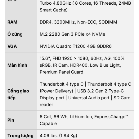
Turbo 4.80GHz ( 8 Cores, 16 Threads, 24MB
Smart Cache)
RAM
DDR4, 3200MHz, Non-ECC, SODIMM
Ổ cứng
M.2 2280 Gen 3 PCIe x4 NVMe
VGA
NVIDIA Quadro T1200 4GB GDDR6
15.6", FHD 1920 x 1080, 60Hz, AG, 100%
Màn hình
sRGB, IR Cam, HDR400. Low Blue Light,
Premium Panel Guard
Thunderbolt 4 type C | Thunderbolt 4 type C
Cổng giao
(Power Delivery) | USB 3.2 Gen 2 Type-C
tiếp
Display port | Universal Audio port | SD Card
reader
6 Cell, 86 Wh, Lithium Ion, ExpressCharge™
Pin
Capable
Trọng lượng
4.06 lbs. (1.84 Kg)