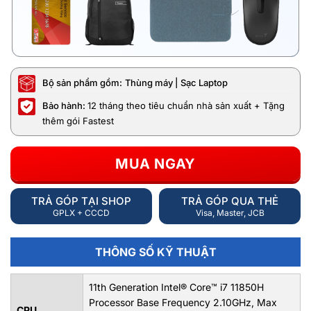
Bộ sản phẩm gồm:
Thùng máy | Sạc Laptop
Bảo hành:
12 tháng theo tiêu chuẩn nhà sản xuất + Tặng
thêm gói Fastest
MUA NGAY
TRẢ GÓP TẠI SHOP
TRẢ GÓP QUA THẺ
GPLX + CCCD
Visa, Master, JCB
THÔNG SỐ KỸ THUẬT
11th Generation Intel® Core™ i7 11850H
Processor Base Frequency 2.10GHz, Max
CPU