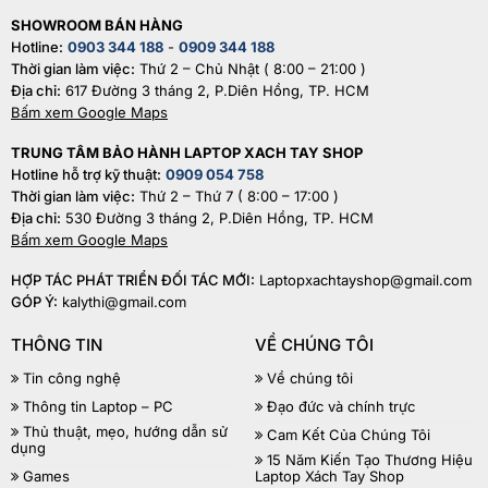
SHOWROOM BÁN HÀNG
Hotline:
0903 344 188
-
0909 344 188
Thời gian làm việc:
Thứ 2 – Chủ Nhật ( 8:00 – 21:00 )
Địa chỉ:
617 Đường 3 tháng 2, P.Diên Hồng, TP. HCM
Bấm xem Google Maps
TRUNG TÂM BẢO HÀNH LAPTOP XACH TAY SHOP
Hotline hỗ trợ kỹ thuật:
0909 054 758
Thời gian làm việc:
Thứ 2 – Thứ 7 ( 8:00 – 17:00 )
Địa chỉ:
530 Đường 3 tháng 2, P.Diên Hồng, TP. HCM
Bấm xem Google Maps
HỢP TÁC PHÁT TRIỂN ĐỐI TÁC MỚI:
Laptopxachtayshop@gmail.com
GÓP Ý:
kalythi@gmail.com
THÔNG TIN
VỀ CHÚNG TÔI
Tin công nghệ
Về chúng tôi
Thông tin Laptop – PC
Đạo đức và chính trực
Thủ thuật, mẹo, hướng dẫn sử
Cam Kết Của Chúng Tôi
dụng
15 Năm Kiến Tạo Thương Hiệu
Games
Laptop Xách Tay Shop