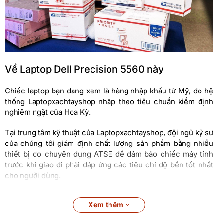
Về Laptop Dell Precision 5560 này
Chiếc laptop bạn đang xem là hàng nhập khẩu từ Mỹ, do hệ
thống Laptopxachtayshop nhập theo tiêu chuẩn kiểm định
nghiêm ngặt của Hoa Kỳ.
Tại trung tâm kỹ thuật của Laptopxachtayshop, đội ngũ kỹ sư
của chúng tôi giám định chất lượng sản phẩm bằng nhiều
thiết bị đo chuyên dụng ATSE để đảm bảo chiếc máy tính
trước khi giao đi phải đáp ứng các tiêu chí độ bền tốt nhất
cho người dùng.
Hiệu suất ổn định, khả năng xử lý mượt mà
Xem thêm
Dell Precision 5560 sẽ được trang bị bộ vi xử lí Intel Gen 11th