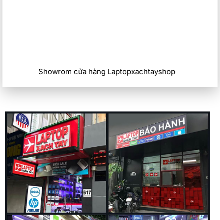
Dell Precision 5560 được trang bị 2 cổng Type-C hỗ trợ
Thunderbolt 4, 1x Type-C hỗ trợ USB 3.2 Gen 2, 1 jack
3.5mm và 1 khe SD.
Việc trang bị SD là một điểm cộng khá lớn khi Dell Precision
5560 là một dòng máy trạm chuyên dụng dành cho những
Showrom cửa hàng Laptopxachtayshop
người thiết kế chuyên nghiệp. Không những vậy,đi kèm với
máy là một Hub chuyển từ Type-C sang HDMI và USB vô
cùng tiện lợi.
Khả năng tản nhiệt tối ưu
Với cấu hình mạnh như vậy Dell cũng trang bị cho Precision
5560 công nghệ tản nhiệt buồng hơi (Vapor Champer) và
các lỗ thoát khí ở phần đày của máy cũng như phía trên giúp
thông thoáng và tản nhiệt tốt hơn trong quá trình làm việc
lâu dài.
Thời lượng pin lên tới 8h
Với viên pin 6-cell 86Whr được trang bị tương tự như trên