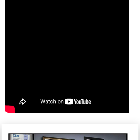
Với việc thân máy được làm bằng chất liệu Magie mang lại
sự cứng cáp, chắc chắn cho chiếc máy. Bệ kê tay vẫn được
làm bằng chất liệu carbon quen thuộc, nét đặc trưng khó lẫn
của các dòng sản phẩm XPS, Precision cao cấp của Dell từ
trước tới nay.
Ngoài ra chiếc máy tính xách tay này chỉ mỏng 18mm với
trọng lượng 1.8kg – một con số chỉ ngang với những dòng
máy UltraBook hiện nay.
Màn hình độ phân giải FHD sắc nét, chân thực
Màn hình của dell precision 5560 có tỉ lệ 16:10 với độ phân
giải FHD mang tới hình ảnh vô cùng sắc nét với màu sắc
chân thực. Ngoài ra, thiết kế màn hình tràn viền cho khả
năng hiển thị lên tới 92% cả 4 góc giúp góc nhìn được mở
rộng hơn rất nhiều. Nếu bạn yêu thích trải nghiệm giải trí và
làm việc thì đây là lựa chọn tuyệt vời. Bên cạnh đó, Dell
cũng dành thêm cho bạn với màn hình cảm ứng FHD với
1920 × 1080 với màu sắc đạt 100% Adobe.