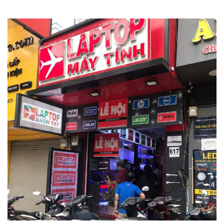
cùng với GPU Nvidia RTX Quadro A2000 (4GB). Với Intel
Gen 11th được phát triển dựa trên tiến trình 10nm. Chip Intel
Tiger Lake được nâng cấp khả năng xử lý và hiệu năng đồ
họa hết sức tuyệt vời. Ngoài việc hỗ trợ chơi game mượt mà
hơn, chip Tiger Lake còn hỗ trợ nâng cao tác vụ AI nhờ vào
nhân xử lý chuyên dụng bên trong.
Với những dòng Work Station như Precision Dell hướng đến
những người thường xuyên phải làm việc liên tục chính vì
vậy đây chính là chọn lựa tuyệt vời. Đây là GPU được tối ưu
hoá cho các ứng dụng thiết kế đồ họa hay dựng hình 3D
chuyên nghiệp chạy mượt mà như AutoCAD hay Adobe,
thậm chí bạn còn có thể chơi các tựa game nặng AAA. dell
precision 5560 còn được trang bị NVIDIA Quadro A2000
Dell Precision 5560 cơ bản là 32GB bus 3200 và nâng cấp
tối đa là 64GB qua 2 khe, SSD 512GB với 4 khe NVME PCie
phục vụ tốt nhu cầu sử dụng của người dùng.
Thiết kế cứng cáp, chắc chắn