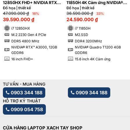
12850HX FHD+ NVIDIA RTX
11850H 4K Cảm ứng NVIDIA®
A3000 12GB GDDR6
Quadro T1200 4GB | Hàng
Đồ họa | thiết kế
Đồ họa | thiết kế
xách tay 99%
47.090.000
₫
36.590.000
₫
16%
33%
39.590.000
₫
24.590.000
₫
i7 12850HX
i7 11850H
M.2 2230 Gen 4 PCIe
M2.SSD
SSD
SSD
DDR5 4800 MHz
DDR4 3200MHz
RAM
RAM
NVIDIA® RTX™ A3000, 12GB
NVIDIA® Quadro T1200 4GB
GDDR6
GDDR6
16 inch FHD+
15.6 inch 4K Cảm ứng
INCH
INCH
TƯ VẤN - MUA HÀNG
0903 344 188
0909 344 188
HỖ TRỢ KỸ THUẬT
0909 054 758
CỬA HÀNG LAPTOP XACH TAY SHOP