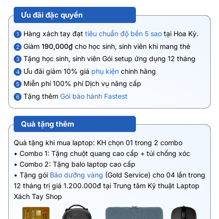
Ưu đãi đặc quyền
Hàng xách tay đạt
tiêu chuẩn độ bền 5 sao
tại Hoa Kỳ.
1
Giảm
190,000₫
cho học sinh, sinh viên khi mang thẻ
2
Tặng học sinh, sinh viên Gói setup ứng dụng 12 tháng
3
Ưu đãi giảm 10% giá
phụ kiện
chính hãng
4
Miễn phí 100% phí Dịch vụ nâng cấp
5
Tặng thêm
Gói bảo hành Fastest
6
Quà tặng thêm
Quà tặng khi mua laptop: KH chọn 01 trong 2 combo
• Combo 1: Tặng chuột quang cao cấp + túi chống xóc
• Combo 2: Tặng balo laptop cao cấp
• Tặng gói
Bảo dưỡng vàng
(Gold Service) cho 04 lần trong
12 tháng trị giá 1.200.000đ tại Trung tâm Kỹ thuật Laptop
Xách Tay Shop