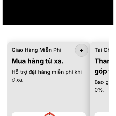
Giao Hàng Miễn Phí
Tài Chín
+
Mua hàng từ xa.
Thanh 
góp th
Hỗ trợ đặt hàng miễn phí khi
ở xa.
Bao gồm 
0%.