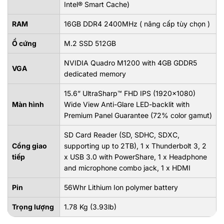
Intel® Smart Cache)
RAM
16GB DDR4 2400MHz ( nâng cấp tùy chọn )
Ổ cứng
M.2 SSD 512GB
NVIDIA Quadro M1200 with 4GB GDDR5
VGA
dedicated memory
15.6” UltraSharp™ FHD IPS (1920x1080)
Màn hình
Wide View Anti-Glare LED-backlit with
Premium Panel Guarantee (72% color gamut)
SD Card Reader (SD, SDHC, SDXC,
Cổng giao
supporting up to 2TB), 1 x Thunderbolt 3, 2
tiếp
x USB 3.0 with PowerShare, 1 x Headphone
and microphone combo jack, 1 x HDMI
Pin
56Whr Lithium Ion polymer battery
Trọng lượng
1.78 Kg (3.93lb)