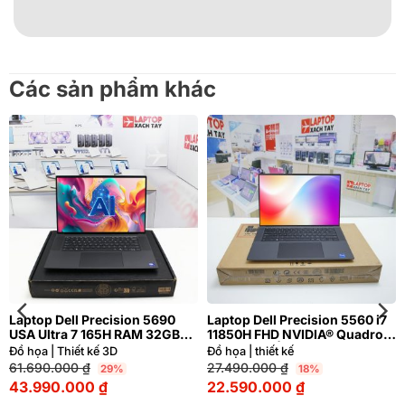
Các sản phẩm khác
Laptop Dell Precision 5690
Laptop Dell Precision 5560 i7
USA Ultra 7 165H RAM 32GB
11850H FHD NVIDIA® Quadro
FHD NVIDIA® RTX™ 2000 Ada
T1200 4GB | Hàng xách tay
Đồ họa | Thiết kế 3D
Đồ họa | thiết kế
8GB | Hàng xách tay 99%
99%
61.690.000
₫
27.490.000
₫
29%
18%
43.990.000
₫
22.590.000
₫