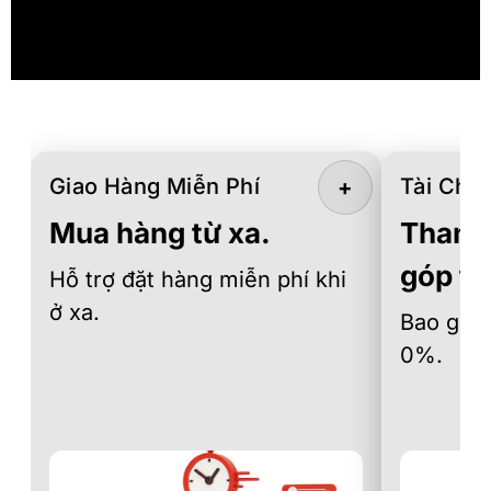
Giao Hàng Miễn Phí
Tài Chín
+
Mua hàng từ xa.
Thanh 
góp th
Hỗ trợ đặt hàng miễn phí khi
ở xa.
Bao gồm 
0%.