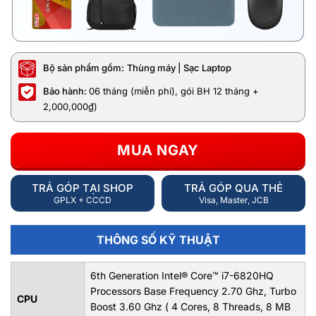
Bộ sản phẩm gồm:
Thùng máy | Sạc Laptop
Bảo hành:
06 tháng (miễn phí), gói BH 12 tháng +
2,000,000₫)
MUA NGAY
TRẢ GÓP TẠI SHOP
TRẢ GÓP QUA THẺ
GPLX + CCCD
Visa, Master, JCB
THÔNG SỐ KỸ THUẬT
6th Generation Intel® Core™ i7-6820HQ
Processors Base Frequency 2.70 Ghz, Turbo
CPU
Boost 3.60 Ghz ( 4 Cores, 8 Threads, 8 MB