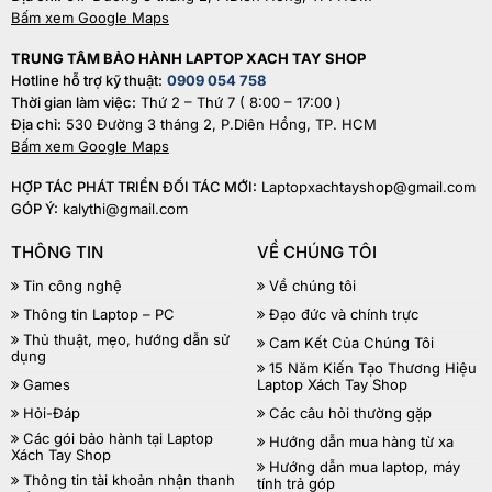
Bấm xem Google Maps
TRUNG TÂM BẢO HÀNH LAPTOP XACH TAY SHOP
Hotline hỗ trợ kỹ thuật:
0909 054 758
Thời gian làm việc:
Thứ 2 – Thứ 7 ( 8:00 – 17:00 )
Địa chỉ:
530 Đường 3 tháng 2, P.Diên Hồng, TP. HCM
Bấm xem Google Maps
HỢP TÁC PHÁT TRIỂN ĐỐI TÁC MỚI:
Laptopxachtayshop@gmail.com
GÓP Ý:
kalythi@gmail.com
THÔNG TIN
VỀ CHÚNG TÔI
Tin công nghệ
Về chúng tôi
Thông tin Laptop – PC
Đạo đức và chính trực
Thủ thuật, mẹo, hướng dẫn sử
Cam Kết Của Chúng Tôi
dụng
15 Năm Kiến Tạo Thương Hiệu
Games
Laptop Xách Tay Shop
Hỏi-Đáp
Các câu hỏi thường gặp
Các gói bảo hành tại Laptop
Hướng dẫn mua hàng từ xa
Xách Tay Shop
Hướng dẫn mua laptop, máy
Thông tin tài khoản nhận thanh
tính trả góp