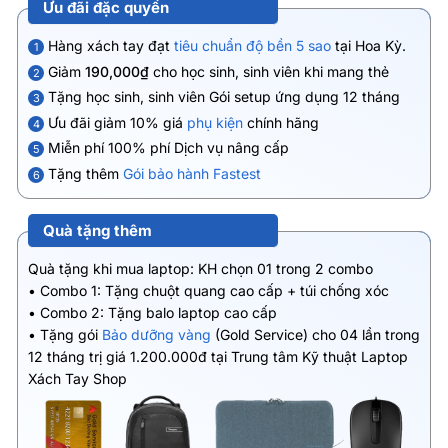
Ưu đãi đặc quyền
Hàng xách tay đạt
tiêu chuẩn độ bền 5 sao
tại Hoa Kỳ.
1
Giảm
190,000₫
cho học sinh, sinh viên khi mang thẻ
2
Tặng học sinh, sinh viên Gói setup ứng dụng 12 tháng
3
Ưu đãi giảm 10% giá
phụ kiện
chính hãng
4
Miễn phí 100% phí Dịch vụ nâng cấp
5
Tặng thêm
Gói bảo hành Fastest
6
Quà tặng thêm
Quà tặng khi mua laptop: KH chọn 01 trong 2 combo
• Combo 1: Tặng chuột quang cao cấp + túi chống xóc
• Combo 2: Tặng balo laptop cao cấp
• Tặng gói
Bảo dưỡng vàng
(Gold Service) cho 04 lần trong
12 tháng trị giá 1.200.000đ tại Trung tâm Kỹ thuật Laptop
Xách Tay Shop