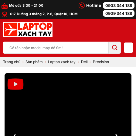
Bỏ
Hotline
0903 344 188
Mở cửa 8:30 - 21:00
qua
0909 344 188
617 Đường 3 tháng 2, P.8, Quận10, HCM
nội
dung
Tìm
kiếm:
Trang chủ
Sản phẩm
Laptop xách tay
Dell
Precision