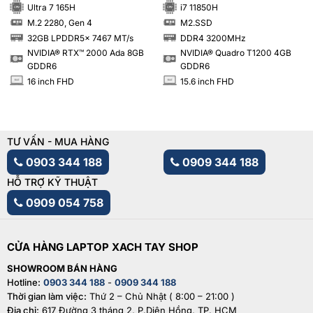
Ultra 7 165H
i7 11850H
M.2 2280, Gen 4
M2.SSD
SSD
SSD
32GB LPDDR5x 7467 MT/s
DDR4 3200MHz
RAM
RAM
NVIDIA® RTX™ 2000 Ada 8GB
NVIDIA® Quadro T1200 4GB
GDDR6
GDDR6
16 inch FHD
15.6 inch FHD
INCH
INCH
TƯ VẤN - MUA HÀNG
0903 344 188
0909 344 188
HỖ TRỢ KỸ THUẬT
0909 054 758
CỬA HÀNG LAPTOP XACH TAY SHOP
SHOWROOM BÁN HÀNG
Hotline:
0903 344 188
-
0909 344 188
Thời gian làm việc:
Thứ 2 – Chủ Nhật ( 8:00 – 21:00 )
Địa chỉ:
617 Đường 3 tháng 2, P.Diên Hồng, TP. HCM