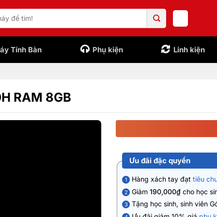
áy Tính Bàn
Phụ kiện
Linh kiện
500H RAM 8GB
Ưu đãi đặc quyền
Hàng xách tay đạt
tiêu ch
1
Giảm
190,000₫
cho học sin
2
Tặng học sinh, sinh viên G
3
Ưu đãi giảm 10% giá
phụ k
4