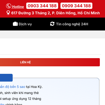
0903 344 188
0909 344 188
Hotline
617 Đường 3 Tháng 2, P. Diên Hồng, Hồ Chí Minh
Dịch vụ
Tin công nghệ 24H
LIÊN HỆ
uẩn độ bền 5 sao
tại Hoa Kỳ.
h, sinh viên khi mang thẻ
ói setup ứng dụng 12 tháng
iện
chính hãng