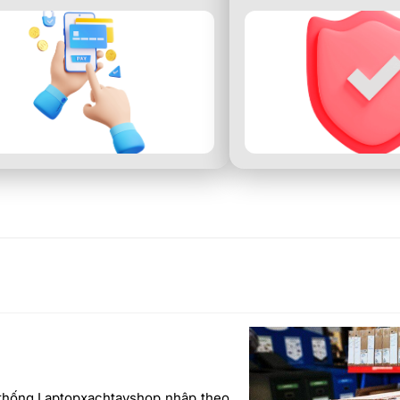
 thống Laptopxachtayshop nhập theo