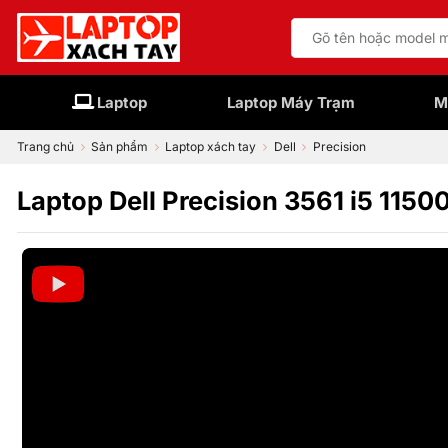
Bỏ
Tìm
qua
kiếm:
nội
dung
Laptop
Laptop Máy Trạm
M
Trang chủ
Sản phẩm
Laptop xách tay
Dell
Precision
Laptop Dell Precision 3561 i5 11