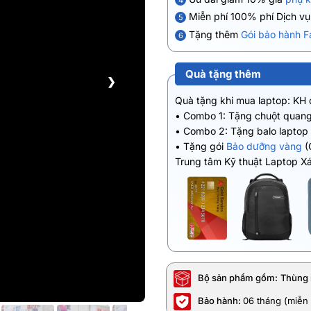
Miễn phí 100% phí Dịch v
5
Tặng thêm
Gói bảo hành F
6
Quà tặng thêm
❯
Quà tặng khi mua laptop: KH
• Combo 1: Tặng chuột quang
• Combo 2: Tặng balo laptop
• Tặng gói
Bảo dưỡng vàng
(
Trung tâm Kỹ thuật Laptop X
Bộ sản phẩm gồm:
Thùng 
Bảo hành:
06 tháng (miễn 