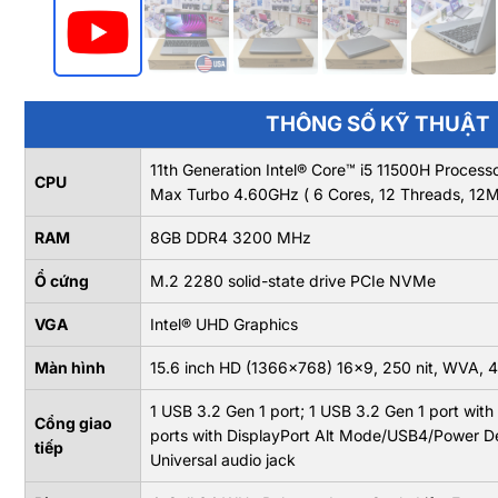
THÔNG SỐ KỸ THUẬT
11th Generation Intel® Core™ i5 11500H Proces
CPU
Max Turbo 4.60GHz ( 6 Cores, 12 Threads, 12
RAM
8GB DDR4 3200 MHz
Ổ cứng
M.2 2280 solid-state drive PCIe NVMe
VGA
Intel® UHD Graphics
Màn hình
15.6 inch HD (1366x768) 16x9, 250 nit, WVA
1 USB 3.2 Gen 1 port; 1 USB 3.2 Gen 1 port wit
Cổng giao
ports with DisplayPort Alt Mode/USB4/Power Del
tiếp
Universal audio jack