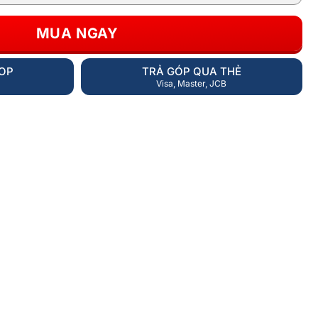
MUA NGAY
HOP
TRẢ GÓP QUA THẺ
Visa, Master, JCB