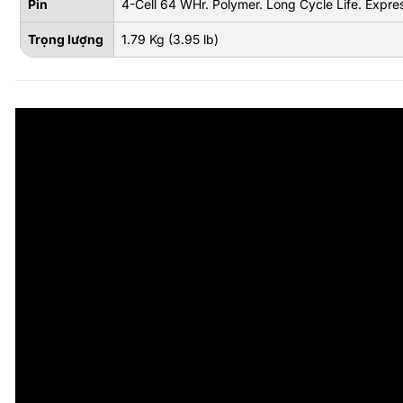
Pin
4-Cell 64 WHr. Polymer. Long Cycle Life. Expr
Trọng lượng
1.79 Kg (3.95 lb)