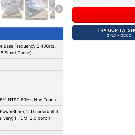
❯
TRẢ GÓP TẠI S
GPLX + CCCD
sor Base Frequency 2.40GHz,
MB Smart Cache)
, 45% NTSC,60Hz, Non-Touch
h PowerShare; 2 Thunderbolt 4
ivery; 1 HDMI 2.0 port; 1