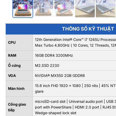
THÔNG SỐ KỸ THUẬT
12th Generation Intel® Core™ i7 1265U Proces
CPU
Max Turbo 4.80GHz ( 10 Cores, 12 Threads, 1
RAM
16GB DDR4 3200MHz
Ổ cứng
M2.SSD 2230
VGA
NVIDIA® MX550 2GB GDDR6
15.6 inch FHD 1920 x 1080 | 250 nits | 45% NTS
Màn hình
glare
microSD-card slot | Universal audio port | USB 
Cổng giao
port with PowerShare | HDMI 2.0 port | RJ45 Eth
tiếp
Wedge-shaped lock slot