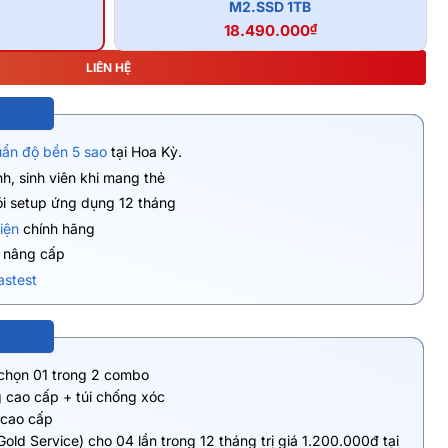
M2.SSD 1TB
18.490.000
₫
LIÊN HỆ
uẩn độ bền 5 sao
tại Hoa Kỳ.
h, sinh viên khi mang thẻ
ói setup ứng dụng 12 tháng
iện
chính hãng
ụ nâng cấp
astest
 chọn 01 trong 2 combo
 cao cấp + túi chống xóc
 cao cấp
Gold Service) cho 04 lần trong 12 tháng trị giá 1.200.000đ tại