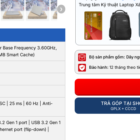
Trung tâm Kỹ thuật Laptop X
❯
sor Base Frequency 3.60GHz,
2MB Smart Cache)
Bộ sản phẩm gồm:
Dây ng
Bảo hành:
12 tháng theo t
TRẢ GÓP TẠI S
C | 25 ms | 60 Hz | Anti-
GPLX + CCCD
3.2 Gen 1 port | USB 3.2 Gen 1
ernet port (flip-down) |