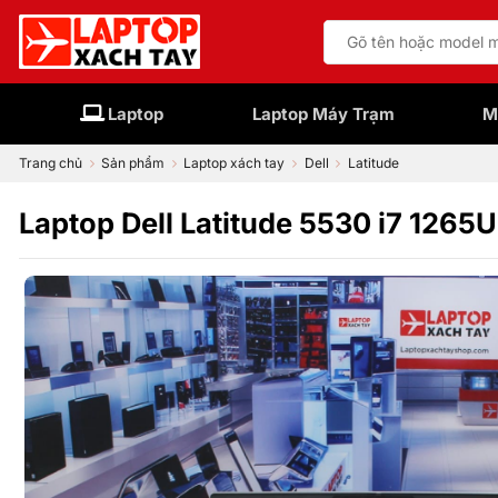
Bỏ
Tìm
qua
kiếm:
nội
dung
Laptop
Laptop Máy Trạm
M
Trang chủ
Sản phẩm
Laptop xách tay
Dell
Latitude
Laptop Dell Latitude 5530 i7 12