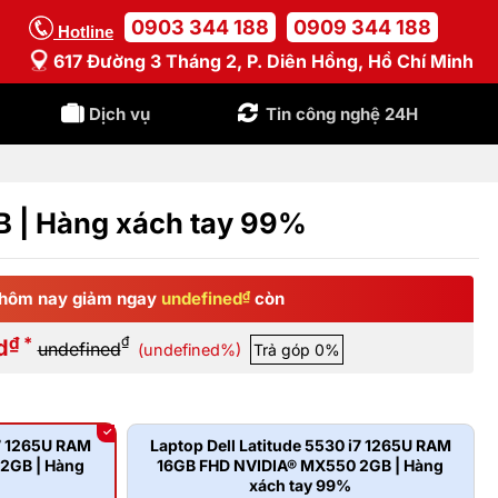
0903 344 188
0909 344 188
Hotline
617 Đường 3 Tháng 2, P. Diên Hồng, Hồ Chí Minh
Dịch vụ
Tin công nghệ 24H
B | Hàng xách tay 99%
hôm nay giảm ngay
undefined
₫
còn
₫ *
₫
d
undefined
(undefined%)
Trả góp 0%
i7 1265U RAM
Laptop Dell Latitude 5530 i7 1265U RAM
2GB | Hàng
16GB FHD NVIDIA® MX550 2GB | Hàng
xách tay 99%