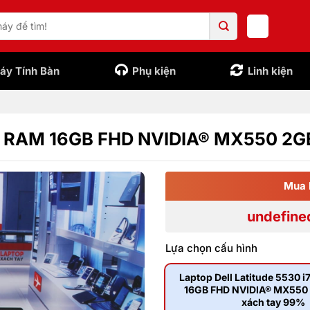
áy Tính Bàn
Phụ kiện
Linh kiện
65U RAM 16GB FHD NVIDIA® MX550 2G
Mua 
undefine
Lựa chọn cấu hình
Laptop Dell Latitude 5530 
16GB FHD NVIDIA® MX550 
xách tay 99%