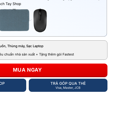
ách Tay Shop
uồn, Thùng máy, Sạc Laptop
iêu chuẩn nhà sản xuất + Tặng thêm gói Fastest
MUA NGAY
HOP
TRẢ GÓP QUA THẺ
Visa, Master, JCB