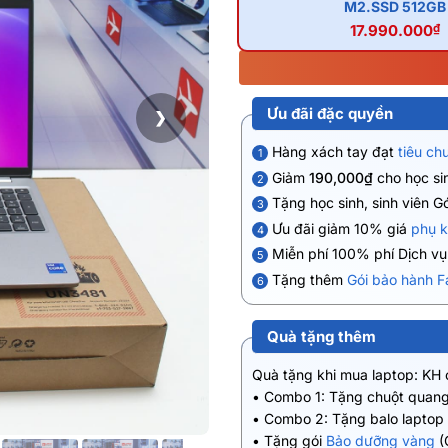
M2.SSD 512GB
17.990.000
₫
Ưu đãi đặc quyền
❯
Hàng xách tay đạt
tiêu ch
1
Giảm
190,000₫
cho học sin
2
Tặng học sinh, sinh viên G
3
Ưu đãi giảm 10% giá
phụ k
4
Miễn phí 100% phí Dịch v
5
Tặng thêm
Gói bảo hành F
6
Quà tặng thêm
Quà tặng khi mua laptop: KH
• Combo 1: Tặng chuột quang
• Combo 2: Tặng balo laptop
• Tặng gói
Bảo dưỡng vàng
(