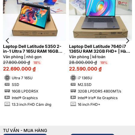
Laptop Dell Latitude 5350 2-
Laptop Dell Latitude 7640 i7
in-1 Ultra 7 165U RAM 16GB
1365U RAM 32GB FHD+ | Hàng
FHD Cảm ứng lật xoay 360 độ |
xách tay 99%
Văn phòng | nhỏ gọn
Văn phòng | kế toán
Hàng xách tay 99%
27.800.000
₫
28.000.000
₫
18%
19%
22.690.000
₫
22.590.000
₫
Ultra 7 165U
i7 1365U
SSD
M2.SSD
SSD
SSD
16GB LPDDR5X
32GB LPDDR5 4800MT/s
RAM
RAM
Intel® Graphics
Intel® Iris® Xe Graphics
13.3 inch FHD Cảm ứng
16 inch FHD+
INCH
INCH
TƯ VẤN - MUA HÀNG