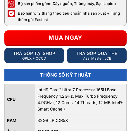
Bộ sản phẩm gồm:
Dây nguồn, Thùng máy, Sạc Laptop
Bảo hành:
12 tháng theo tiêu chuẩn nhà sản xuất + Tặng
thêm gói Fastest
MUA NGAY
TRẢ GÓP TẠI SHOP
TRẢ GÓP QUA THẺ
GPLX + CCCD
Visa, Master, JCB
THÔNG SỐ KỸ THUẬT
Intel® Core™ Ultra 7 Processor 165U Base
Frequency 1.2GHz, Max Turbo Frequency
CPU
4.9GHz ( 12 Cores, 14 Threads, 12 MB Intel®
Smart Cache )
RAM
32GB LPDDR5X