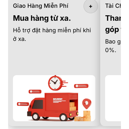
Giao Hàng Miễn Phí
Tài Chín
+
Mua hàng từ xa.
Thanh 
góp th
Hỗ trợ đặt hàng miễn phí khi
ở xa.
Bao gồm 
0%.