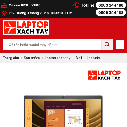
Bỏ
Hotline
0903 344 188
Mở cửa 8:30 - 21:00
qua
0909 344 188
617 Đường 3 tháng 2, P.8, Quận10, HCM
nội
dung
Tìm
kiếm:
Trang chủ
Sản phẩm
Laptop xách tay
Dell
Latitude