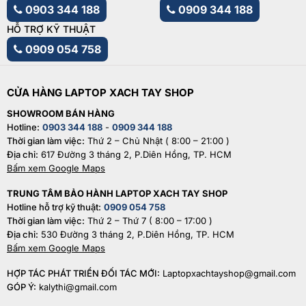
0903 344 188
0909 344 188
HỖ TRỢ KỸ THUẬT
0909 054 758
CỬA HÀNG LAPTOP XACH TAY SHOP
SHOWROOM BÁN HÀNG
Hotline:
0903 344 188
-
0909 344 188
Thời gian làm việc:
Thứ 2 – Chủ Nhật ( 8:00 – 21:00 )
Địa chỉ:
617 Đường 3 tháng 2, P.Diên Hồng, TP. HCM
Bấm xem Google Maps
TRUNG TÂM BẢO HÀNH LAPTOP XACH TAY SHOP
Hotline hỗ trợ kỹ thuật:
0909 054 758
Thời gian làm việc:
Thứ 2 – Thứ 7 ( 8:00 – 17:00 )
Địa chỉ:
530 Đường 3 tháng 2, P.Diên Hồng, TP. HCM
Bấm xem Google Maps
HỢP TÁC PHÁT TRIỂN ĐỐI TÁC MỚI:
Laptopxachtayshop@gmail.com
GÓP Ý:
kalythi@gmail.com