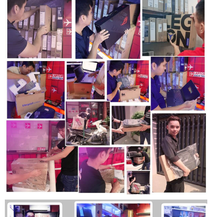
Cổng kết nối
Dell Latitude 5340 2 in 1 được trang bị đầy đủ các cổng kết
nối cần thiết, đáp ứng tốt nhu cầu sử dụng hàng ngày của
người dùng. Máy bao gồm các cổng USB-A, USB-C, HDMI,
khe cắm thẻ nhớ SD và jack cắm tai nghe 3.5mm. Sự đa
dạng này cho phép người dùng dễ dàng kết nối với các thiết
bị ngoại vi như màn hình rời, máy chiếu, ổ cứng di động hay
tai nghe mà không cần phải sử dụng các bộ chuyển đổi