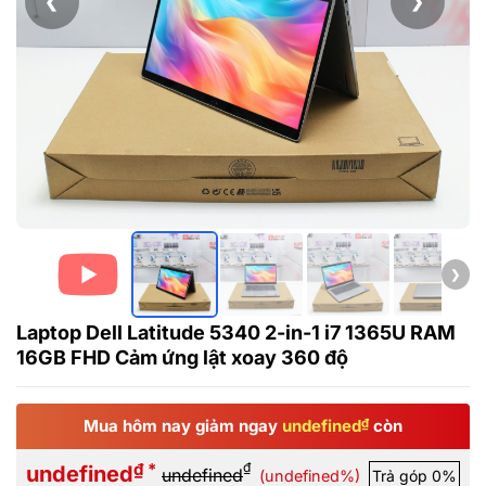
❮
❯
❯
Laptop Dell Latitude 5340 2-in-1 i7 1365U RAM
16GB FHD Cảm ứng lật xoay 360 độ
Mua hôm nay giảm ngay
undefined
₫
còn
₫ *
₫
undefined
undefined
(undefined%)
Trả góp 0%