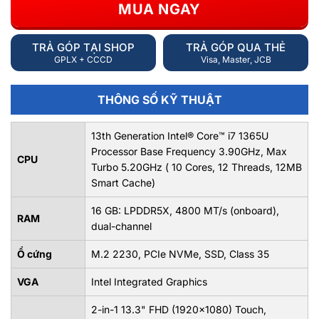
MUA NGAY
TRẢ GÓP TẠI SHOP
TRẢ GÓP QUA THẺ
GPLX + CCCD
Visa, Master, JCB
THÔNG SỐ KỸ THUẬT
13th Generation Intel® Core™ i7 1365U
Processor Base Frequency 3.90GHz, Max
CPU
Turbo 5.20GHz ( 10 Cores, 12 Threads, 12MB
Smart Cache)
16 GB: LPDDR5X, 4800 MT/s (onboard),
RAM
dual-channel
Ổ cứng
M.2 2230, PCIe NVMe, SSD, Class 35
VGA
Intel Integrated Graphics
2-in-1 13.3" FHD (1920x1080) Touch,