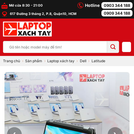
Bỏ
Hotline
0903 344 188
Mở cửa 8:30 - 21:00
qua
0909 344 188
617 Đường 3 tháng 2, P.8, Quận10, HCM
nội
dung
Tìm
kiếm:
Trang chủ
Sản phẩm
Laptop xách tay
Dell
Latitude