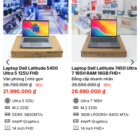
Laptop Dell Latitude 5450
Laptop Dell Latitude 7450 Ultra
Ultra 5 125U FHD
7 165H RAM 16GB FHD+
Văn phòng | nhỏ gọn
Đẳng cấp doanh nhân
26.700.000
₫
35.590.000
₫
18%
19%
21.990.000
₫
28.690.000
₫
Ultra 5 125U
Ultra 7 165H
M.2 2230
M.2 2230
SSD
SSD
DDR5 5600MT/s
16GB LPDDR5x 6400 MT/s
RAM
RAM
Intel® Graphics
Intel® Graphics
14 inch FHD
14 inch FHD+
INCH
INCH