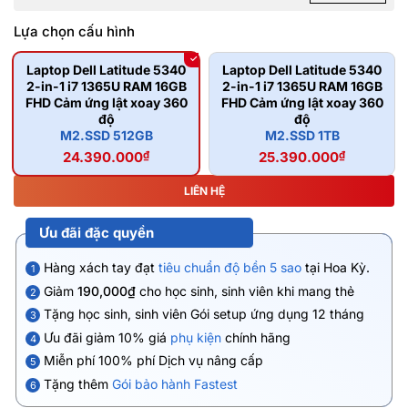
Lựa chọn cấu hình
Laptop Dell Latitude 5340
Laptop Dell Latitude 5340
2-in-1 i7 1365U RAM 16GB
2-in-1 i7 1365U RAM 16GB
FHD Cảm ứng lật xoay 360
FHD Cảm ứng lật xoay 360
độ
độ
M2.SSD 512GB
M2.SSD 1TB
24.390.000
₫
25.390.000
₫
LIÊN HỆ
Ưu đãi đặc quyền
Hàng xách tay đạt
tiêu chuẩn độ bền 5 sao
tại Hoa Kỳ.
1
Giảm
190,000₫
cho học sinh, sinh viên khi mang thẻ
2
Tặng học sinh, sinh viên Gói setup ứng dụng 12 tháng
3
Ưu đãi giảm 10% giá
phụ kiện
chính hãng
4
Miễn phí 100% phí Dịch vụ nâng cấp
5
Tặng thêm
Gói bảo hành Fastest
6