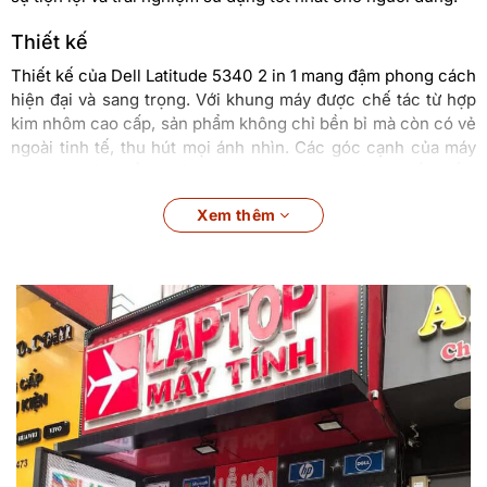
Thiết kế
Thiết kế của Dell Latitude 5340 2 in 1 mang đậm phong cách
hiện đại và sang trọng. Với khung máy được chế tác từ hợp
kim nhôm cao cấp, sản phẩm không chỉ bền bỉ mà còn có vẻ
ngoài tinh tế, thu hút mọi ánh nhìn. Các góc cạnh của máy
được bo tròn mềm mại, tạo cảm giác thoải mái khi cầm nắm
và di chuyển.
Xem thêm
Đặc biệt, tính năng lật xoay 360 độ giúp người dùng có thể
dễ dàng chuyển đổi giữa các chế độ laptop, tablet, stand và
tent chỉ với vài thao tác đơn giản. Thiết kế này không chỉ
mang lại sự tiện lợi trong sử dụng mà còn tăng cường tính
thẩm mỹ cho sản phẩm. Trọng lượng nhẹ và kích thước gọn
gàng cũng là một điểm cộng, giúp người dùng dễ dàng mang
theo bên mình mọi lúc, mọi nơi.