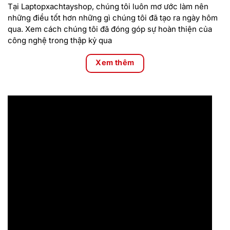
điểm nổi bật nhất của sản phẩm. Với kích thước 13.3 inch và
Tại Laptopxachtayshop, chúng tôi luôn mơ ước làm nên
độ phân giải FHD (1920×1080), màn hình này mang lại chất
những điều tốt hơn những gì chúng tôi đã tạo ra ngày hôm
lượng hiển thị sắc nét và sống động. Công nghệ IPS giúp
qua. Xem cách chúng tôi đã đóng góp sự hoàn thiện của
tăng cường góc nhìn rộng, cho phép người dùng có thể xem
công nghệ trong thập kỷ qua
nội dung rõ ràng từ nhiều góc độ khác nhau mà không bị
biến dạng màu sắc.
Xem thêm
Không chỉ dừng lại ở đó, màn hình còn được trang bị tính
năng cảm ứng, giúp người dùng có thể tương tác trực tiếp
một cách dễ dàng. Tính năng này đặc biệt hữu ích khi bạn
muốn sử dụng máy ở chế độ tablet hoặc khi cần thao tác
nhanh chóng mà không cần dùng đến bàn phím hay chuột.
Khả năng lật xoay 360 độ càng làm tăng thêm tính linh hoạt,
cho phép bạn có thể sử dụng máy ở nhiều tư thế khác nhau,
phù hợp với nhu cầu sử dụng trong từng tình huống cụ thể.