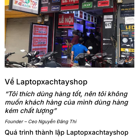
Về Laptopxachtayshop
“Tôi thích dùng hàng tốt, nên tôi không
muốn khách hàng của mình dùng hàng
kém chất lượng”
Founder – Ceo Nguyễn Đăng Thi
Màn hình
Quá trình thành lập Laptopxachtayshop
Màn hình của Dell Latitude 5340 2 in 1 là một trong những