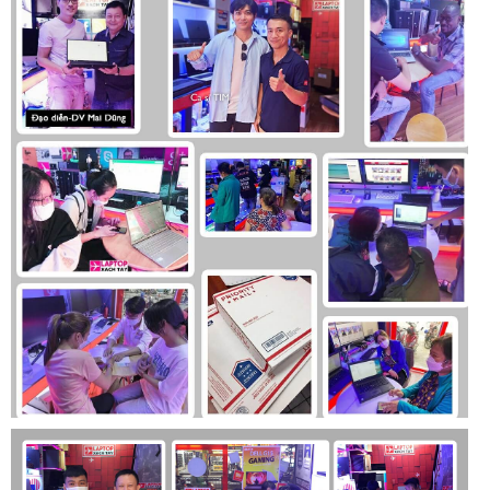
phức tạp.
USB-C trên Dell Latitude 5340 không chỉ hỗ trợ truyền dữ
liệu nhanh chóng mà còn có khả năng sạc pin, giúp tối ưu
hóa thời gian sử dụng của máy. Khe cắm thẻ nhớ SD là một
tiện ích đáng giá, đặc biệt đối với những người dùng thường
xuyên phải làm việc với ảnh chụp hoặc video.
Thời lượng pin
Một trong những yếu tố quan trọng đối với một chiếc laptop
chính là thời lượng pin. Dell Latitude 5340 2 in 1 được trang
bị pin dung lượng lớn, kết hợp với công nghệ quản lý năng
lượng tiên tiến của Dell, mang lại thời lượng sử dụng ấn
tượng. Theo các bài kiểm tra thực tế, máy có thể hoạt động
liên tục từ 8 đến 10 giờ chỉ với một lần sạc, đủ để đáp ứng
nhu cầu làm việc và giải trí trong suốt cả ngày dài mà không
cần phải lo lắng về việc sạc pin.
Khả năng sạc nhanh cũng là một điểm cộng của sản phẩm
này, cho phép người dùng có thể sạc đầy pin trong thời gian