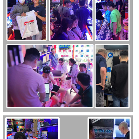
ngắn, đảm bảo máy luôn sẵn sàng cho các công việc quan
trọng.
Kết luận
Laptop Dell Latitude 5340 2 in 1 i7 1365U RAM 16GB M2.SSD
512GB FHD Cảm ứng lật xoay 360 độ là một sự lựa chọn
hoàn hảo cho những ai đang tìm kiếm một chiếc laptop linh
hoạt, mạnh mẽ và bền bỉ. Với thiết kế sang trọng, màn hình
cảm ứng chất lượng cao, hiệu năng vượt trội và thời lượng
pin ấn tượng, sản phẩm này đáp ứng tốt mọi nhu cầu sử
dụng từ công việc đến giải trí.
Dù bạn là một nhân viên văn phòng, một nhà thiết kế đồ họa
hay một sinh viên, Dell Latitude 5340 2 in 1 đều có thể trở
thành người bạn đồng hành đáng tin cậy, giúp bạn hoàn
thành mọi nhiệm vụ một cách hiệu quả và tiện lợi. Hãy trải
nghiệm và khám phá những điều tuyệt vời mà Dell Latitude
5340 2 in 1 mang lại, chắc chắn bạn sẽ không phải thất
vọng.