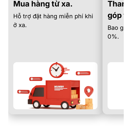
Mua hàng từ xa.
Thanh 
góp th
Hỗ trợ đặt hàng miễn phí khi
ở xa.
Bao gồm 
0%.