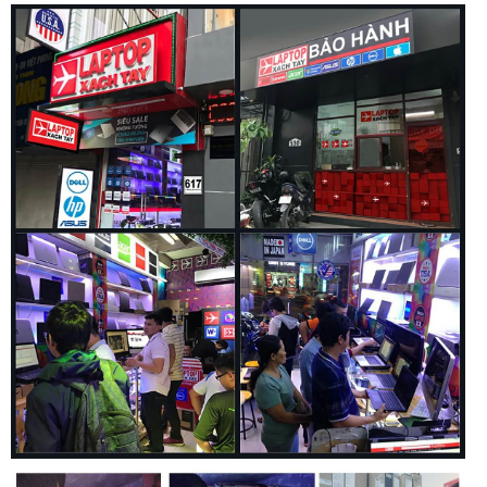
quá trình làm việc lâu dài. Đèn nền bàn phím là một tính
năng hữu ích, giúp người dùng có thể làm việc hiệu quả
ngay cả trong điều kiện ánh sáng yếu.
Touchpad của máy cũng được thiết kế rộng rãi và nhạy bén,
hỗ trợ đa điểm chính xác. Các thao tác như cuộn trang,
phóng to/thu nhỏ hay chuyển đổi ứng dụng đều được thực
hiện mượt mà và chính xác. Bên cạnh đó, Dell Latitude 5340
2 in 1 còn hỗ trợ bút cảm ứng, mang lại trải nghiệm viết vẽ tự
nhiên, phù hợp cho các công việc sáng tạo như thiết kế đồ
họa, ghi chú hay vẽ phác thảo.