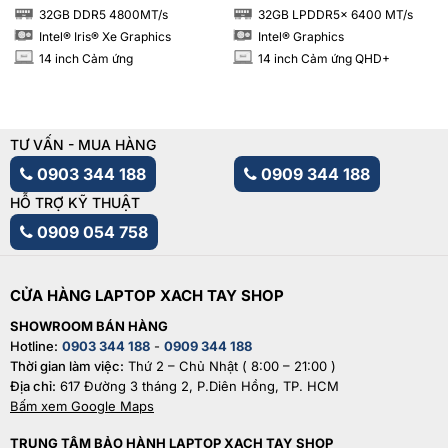
32GB DDR5 4800MT/s
32GB LPDDR5x 6400 MT/s
RAM
RAM
Intel® Iris® Xe Graphics
Intel® Graphics
14 inch Cảm ứng
14 inch Cảm ứng QHD+
INCH
INCH
TƯ VẤN - MUA HÀNG
0903 344 188
0909 344 188
HỖ TRỢ KỸ THUẬT
0909 054 758
CỬA HÀNG LAPTOP XACH TAY SHOP
SHOWROOM BÁN HÀNG
Hotline:
0903 344 188
-
0909 344 188
Thời gian làm việc:
Thứ 2 – Chủ Nhật ( 8:00 – 21:00 )
Địa chỉ:
617 Đường 3 tháng 2, P.Diên Hồng, TP. HCM
Bấm xem Google Maps
TRUNG TÂM BẢO HÀNH LAPTOP XACH TAY SHOP