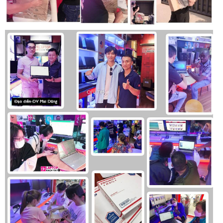
doanh nhân chính thống, bao gồm nhựa tái chế, sợi carbon
tái chế, vật liệu dựa trên sinh học
Một thế hệ cải tiến
Dễ nhìn
Chọn màn hình năng lượng siêu thấp 400 nit sáng để có thời
lượng pin dài, có công nghệ ánh sáng xanh thấp
ComfortView Plus để giảm mỏi mắt cho cả ngày làm việc.
Màn hình
Màn hình FHD có sẵn với kính cường lực Gorilla Glass 6 DXC
cho độ bền khi di chuyển.