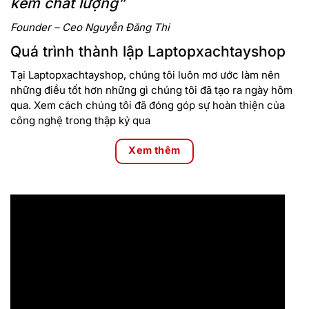
kém chất lượng”
Founder – Ceo Nguyễn Đăng Thi
Quá trình thành lập Laptopxachtayshop
Tại Laptopxachtayshop, chúng tôi luôn mơ ước làm nên
những điều tốt hơn những gì chúng tôi đã tạo ra ngày hôm
qua. Xem cách chúng tôi đã đóng góp sự hoàn thiện của
công nghệ trong thập kỷ qua
Xem thêm
Độ tin cậy để cộng tác ở mọi nơi
Quyền riêng tư thông minh
Tính năng phát hiện người xem thông báo cho bạn khi ai đó
đang nhìn vào màn hình của bạn và sẽ tạo họa tiết cho màn
hình của bạn. Look Away Detect biết khi nào tiêu điểm của
bạn ở nơi khác và làm mờ đi để bảo vệ quyền riêng tư và tiết
kiệm pin hơn nữa. SafeShutter của Dell đạt tiêu chuẩn để
tăng cường kiểm soát quyền riêng tư.
Camera nâng cao