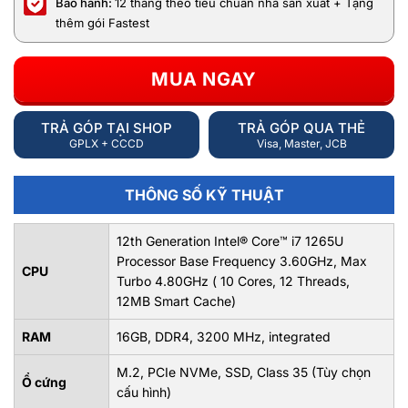
Bảo hành:
12 tháng theo tiêu chuẩn nhà sản xuất + Tặng
thêm gói Fastest
MUA NGAY
TRẢ GÓP TẠI SHOP
TRẢ GÓP QUA THẺ
GPLX + CCCD
Visa, Master, JCB
THÔNG SỐ KỸ THUẬT
12th Generation Intel® Core™ i7 1265U
Processor Base Frequency 3.60GHz, Max
CPU
Turbo 4.80GHz ( 10 Cores, 12 Threads,
12MB Smart Cache)
RAM
16GB, DDR4, 3200 MHz, integrated
M.2, PCIe NVMe, SSD, Class 35 (Tùy chọn
Ổ cứng
cấu hình)