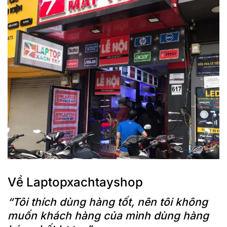
Truyền dữ liệu nhiều hơn tới 20% từ mạng được tối ưu hóa,
xử lý dữ liệu ứng dụng nhanh hơn 30% và chất lượng video
tốt hơn 8 lần từ băng thông internet được tối ưu hóa.
Kết nối 4G & Wi-Fi 6E
Wi-Fi 6E cho phép thêm 7 kênh với băng thông gấp bốn lần,
cung cấp Wi-Fi nhanh hơn, mượt mà hơn, đặc biệt là ở
những khu vực mật độ cao trong khi các tùy chọn 4G LTE
giúp bạn kết nối mọi lúc mọi nơi.
Sạc nhanh hơn
Thời lượng pin dài với ExpressCharge cung cấp khả năng
sạc tới 80% trong vòng 60 phút.
Về Laptopxachtayshop
“Tôi thích dùng hàng tốt, nên tôi không
muốn khách hàng của mình dùng hàng