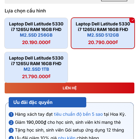
Lựa chọn cấu hình
Laptop Dell Latitude 5330
Laptop Dell Latitude 5330
i7 1265U RAM 16GB FHD
i7 1265U RAM 16GB FHD
M2.SSD 256GB
M2.SSD 512GB
20.190.000
₫
20.790.000
₫
Laptop Dell Latitude 5330
i7 1265U RAM 16GB FHD
M2.SSD 1TB
21.790.000
₫
LIÊN HỆ
Ưu đãi đặc quyền
Hàng xách tay đạt
tiêu chuẩn độ bền 5 sao
tại Hoa Kỳ.
1
Giảm
190,000₫
cho học sinh, sinh viên khi mang thẻ
2
Tặng học sinh, sinh viên Gói setup ứng dụng 12 tháng
3
Ưu đãi giảm 10% giá
phụ kiện
chính hãng
4