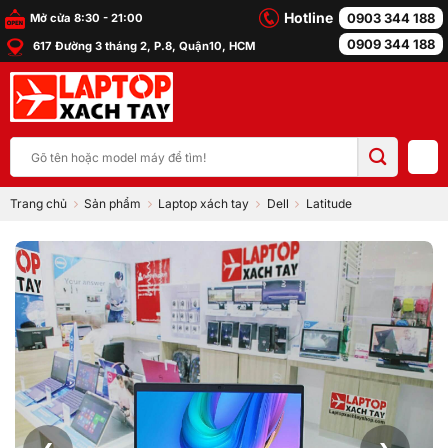
Bỏ
Hotline
0903 344 188
Mở cửa 8:30 - 21:00
qua
0909 344 188
617 Đường 3 tháng 2, P.8, Quận10, HCM
nội
dung
Tìm
kiếm:
Trang chủ
Sản phẩm
Laptop xách tay
Dell
Latitude