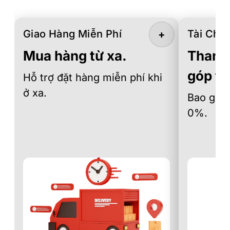
Giao Hàng Miễn Phí
Tài Chín
+
Mua hàng từ xa.
Thanh 
góp th
Hỗ trợ đặt hàng miễn phí khi
ở xa.
Bao gồm 
0%.