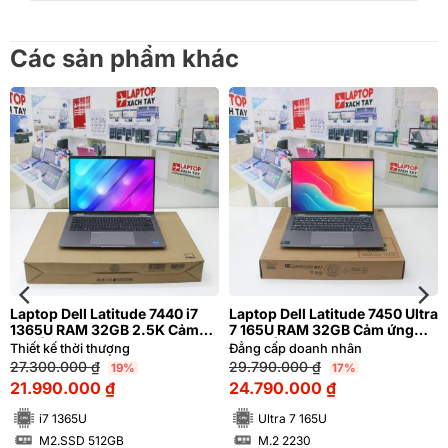
Các sản phẩm khác
Laptop Dell Latitude 7440 i7
Laptop Dell Latitude 7450 Ultra
1365U RAM 32GB 2.5K Cảm
7 165U RAM 32GB Cảm ứng
ứng | Hàng xách tay 99%
QHD+ | Hàng xách tay 99%
Thiết kế thời thượng
Đẳng cấp doanh nhân
27.300.000
₫
29.790.000
₫
19%
17%
21.990.000
₫
24.790.000
₫
i7 1365U
Ultra 7 165U
M2.SSD 512GB
M.2 2230
SSD
SSD