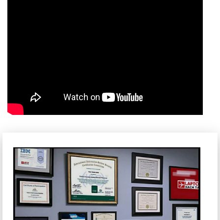
Chất lượng tuyệt vời trong mọi cuộc gọi video với các tùy
chọn camera FHD IR cải tiến. Tính năng Giảm nhiễu tạm thời
khả dụng nâng cao chất lượng hình ảnh trong mọi điều kiện
ánh sáng.
Đăng nhập nhanh
Cảm biến tiệm cận dựa trên máy ảnh sẽ đánh thức hệ thống
của bạn khi đến gần và khóa khi bạn bỏ đi.
Âm thanh thông minh
Trí tuệ nhân tạo cải thiện chất lượng âm thanh và giọng nói,
đồng thời điều chỉnh cho phù hợp với các môi trường khác
nhau. Tính năng Khử tiếng ồn giúp loại bỏ tiếng ồn xung
quanh không mong muốn cũng như tiếng ồn xung quanh
của những người tham gia cuộc gọi của bạn.