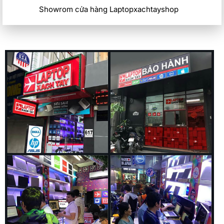
Kích hoạt năng suất tối đa với bộ xử lý Intel ®️ thế hệ thứ 12
Showrom cửa hàng Laptopxachtayshop
và Intel vPro ® có sẵn .
Mát dưới mọi điều kiện
Dell Latitude 5330
quạt mới lớn hơn với khả năng thông gió
được tối ưu hóa và các cải tiến nhiệt khác giúp hệ thống của
bạn luôn mát mẻ ngay cả khi làm việc với nhiều ứng dụng.
Chúng tôi cung cấp phạm vi cài đặt rộng nhất để bạn có thể
tinh chỉnh nhằm đạt được sự cân bằng hoàn hảo giữa hiệu
suất, khả năng làm mát và thời gian chạy pin.