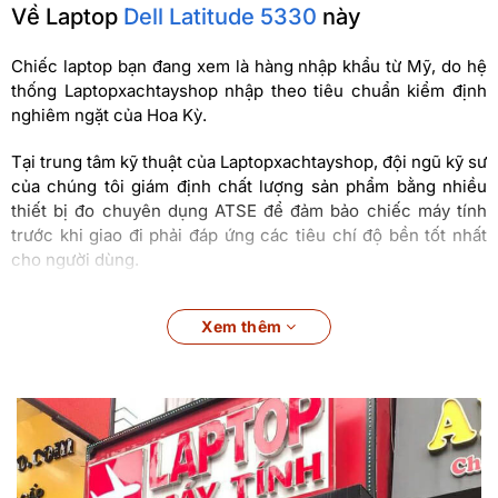
Về Laptop
Dell Latitude 5330
này
Chiếc laptop bạn đang xem là hàng nhập khẩu từ Mỹ, do hệ
thống Laptopxachtayshop nhập theo tiêu chuẩn kiểm định
nghiêm ngặt của Hoa Kỳ.
Tại trung tâm kỹ thuật của Laptopxachtayshop, đội ngũ kỹ sư
của chúng tôi giám định chất lượng sản phẩm bằng nhiều
thiết bị đo chuyên dụng ATSE để đảm bảo chiếc máy tính
trước khi giao đi phải đáp ứng các tiêu chí độ bền tốt nhất
cho người dùng.
Laptop
Dell Latitude 5330
tại
Xem thêm
Laptopxachtayshop
Tự tin làm việc ở bất cứ đâu
ExpressConnect
Sử dụng 2 mạng cùng lúc với kết nối đa mạng đồng thời đầu
tiên trên thế giới để tải xuống dữ liệu và video nhanh hơn.