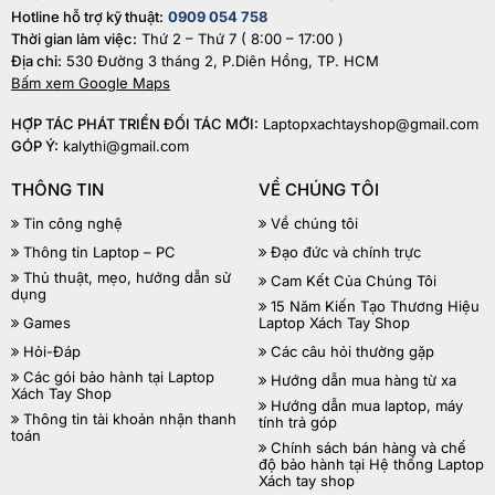
Hotline hỗ trợ kỹ thuật:
0909 054 758
Thời gian làm việc:
Thứ 2 – Thứ 7 ( 8:00 – 17:00 )
Địa chỉ:
530 Đường 3 tháng 2, P.Diên Hồng, TP. HCM
Bấm xem Google Maps
HỢP TÁC PHÁT TRIỂN ĐỐI TÁC MỚI:
Laptopxachtayshop@gmail.com
GÓP Ý:
kalythi@gmail.com
THÔNG TIN
VỀ CHÚNG TÔI
Tin công nghệ
Về chúng tôi
Thông tin Laptop – PC
Đạo đức và chính trực
Thủ thuật, mẹo, hướng dẫn sử
Cam Kết Của Chúng Tôi
dụng
15 Năm Kiến Tạo Thương Hiệu
Games
Laptop Xách Tay Shop
Hỏi-Đáp
Các câu hỏi thường gặp
Các gói bảo hành tại Laptop
Hướng dẫn mua hàng từ xa
Xách Tay Shop
Hướng dẫn mua laptop, máy
Thông tin tài khoản nhận thanh
tính trả góp
toán
Chính sách bán hàng và chế
độ bảo hành tại Hệ thống Laptop
Xách tay shop