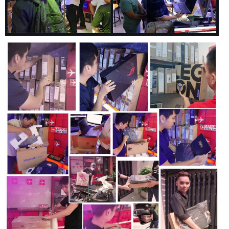
Lưu trữ và bộ nhớ dự phòng
Với bộ nhớ DDR4 lên tới 16GB và dung lượng lưu trữ lên tới
2TB
Máy tính đầu tiên của Dell được làm bằng vật liệu sinh học
Dòng 5000 của chúng tôi là PC đầu tiên trên thế giới được
làm bằng nhựa sinh học làm từ cây. Nắp máy chứa 21% nhựa
sinh học, 30% nhựa tái chế và 20% sợi carbon tái chế.
Chúng tôi cũng đã thêm 39% cao su sinh học vào cản dưới.
Đổi mới với nhiều vật liệu tái chế hơn
Dòng Latitude 5000 mới có cách sử dụng vật liệu bền vững
sáng tạo nhất thế giới trong các máy tính xách tay dành cho