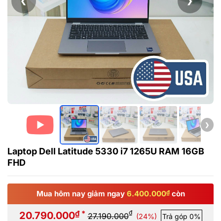
❮
❯
❯
Laptop Dell Latitude 5330 i7 1265U RAM 16GB
FHD
Mua hôm nay giảm ngay
6.400.000
₫
còn
₫ *
₫
20.790.000
27.190.000
(24%)
Trả góp 0%