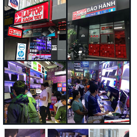
được tối ưu hóa và các cải tiến nhiệt khác giúp hệ thống của
bạn luôn mát mẻ ngay cả khi làm việc với nhiều ứng dụng.
Chúng tôi cung cấp phạm vi cài đặt rộng nhất để bạn có thể
tinh chỉnh nhằm đạt được sự cân bằng hoàn hảo giữa hiệu
suất, khả năng làm mát và thời gian chạy pin.