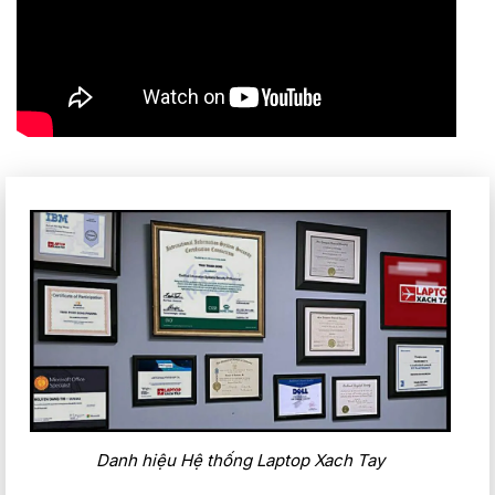
Cảm biến tiệm cận dựa trên máy ảnh sẽ đánh thức hệ thống
của bạn khi đến gần và khóa khi bạn bỏ đi.
Âm thanh thông minh
Trí tuệ nhân tạo cải thiện chất lượng âm thanh và giọng nói,
đồng thời điều chỉnh cho phù hợp với các môi trường khác
nhau. Tính năng Khử tiếng ồn giúp loại bỏ tiếng ồn xung
quanh không mong muốn cũng như tiếng ồn xung quanh
của những người tham gia cuộc gọi của bạn.
Danh hiệu Hệ thống Laptop Xach Tay