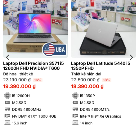
Laptop Dell Precision 3571 i5
Laptop Dell Latitude 5440 i5
12600H FHD NVIDIA® T600
1350P FHD
Đồ họa | thiết kế
Thiết kế hiện đại
23.190.000
₫
22.500.000
₫
16%
18%
19.390.000
₫
18.390.000
₫
i5 12600H
i5 1350P
M2.SSD
M2.SSD
SSD
SSD
DDR5 4800MHz
DDR5 4800MT/s
RAM
RAM
NVIDIA® RTX™ T600 4GB
Intel® Iris® Xe Graphics
15.6 inch
14 inch
INCH
INCH