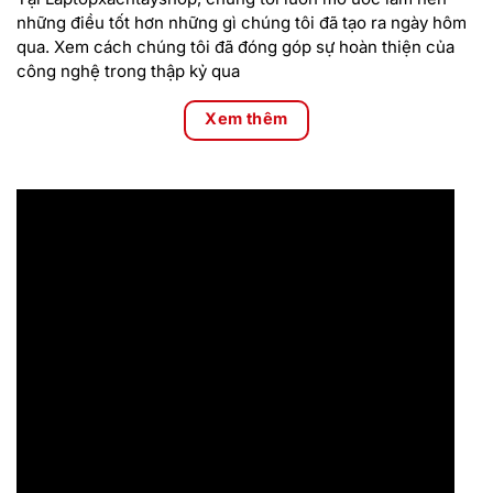
những điều tốt hơn những gì chúng tôi đã tạo ra ngày hôm
qua. Xem cách chúng tôi đã đóng góp sự hoàn thiện của
công nghệ trong thập kỷ qua
Xem thêm
Độ tin cậy để cộng tác ở mọi nơi
Quyền riêng tư thông minh
Tính năng phát hiện người xem thông báo cho bạn khi ai đó
đang nhìn vào màn hình của bạn và sẽ tạo họa tiết cho màn
hình của bạn. Look Away Detect biết khi nào tiêu điểm của
bạn ở nơi khác và làm mờ đi để bảo vệ quyền riêng tư và tiết
kiệm pin hơn nữa. SafeShutter của Dell đạt tiêu chuẩn để
tăng cường kiểm soát quyền riêng tư.
Camera nâng cao
Chất lượng tuyệt vời trong mọi cuộc gọi video với các tùy
chọn camera FHD IR cải tiến. Tính năng Giảm nhiễu tạm thời
khả dụng nâng cao chất lượng hình ảnh trong mọi điều kiện
ánh sáng.
Đăng nhập nhanh