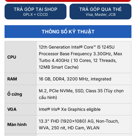
TRẢ GÓP TẠI SHOP
TRẢ GÓP QUA THẺ
GPLX + CCCD
Visa, Master, JCB
THÔNG SỐ KỸ THUẬT
12th Generation Intel® Core™ i5 1245U
Processor Base Frequency 3.30GHz, Max
CPU
Turbo 4.40GHz ( 10 Cores, 12 Threads,
12MB Smart Cache)
RAM
16 GB, DDR4, 3200 MHz, integrated
M.2, PCIe NVMe, SSD, Class 35 (Tùy chọn
Ổ cứng
cấu hình)
VGA
Intel® Iris® Xe Graphics eligible
13.3" FHD (1920x1080) AG, Non-Touch,
Màn hình
WVA, 250 nit, HD Cam, WLAN