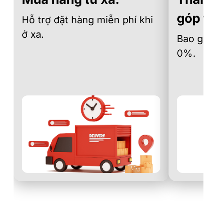
góp th
Hỗ trợ đặt hàng miễn phí khi
ở xa.
Bao gồm 
0%.