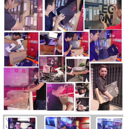
Lưu trữ và bộ nhớ dự phòng
Với bộ nhớ DDR4 lên tới 16GB và dung lượng lưu trữ lên tới
2TB
Máy tính đầu tiên của Dell được làm bằng vật liệu sinh học
Dòng 5000 của chúng tôi là PC đầu tiên trên thế giới được
làm bằng nhựa sinh học làm từ cây. Nắp máy chứa 21% nhựa
sinh học, 30% nhựa tái chế và 20% sợi carbon tái chế.
Chúng tôi cũng đã thêm 39% cao su sinh học vào cản dưới.
Đổi mới với nhiều vật liệu tái chế hơn
Dòng Latitude 5000 mới có cách sử dụng vật liệu bền vững
sáng tạo nhất thế giới trong các máy tính xách tay dành cho
doanh nhân chính thống, bao gồm nhựa tái chế, sợi carbon
tái chế, vật liệu dựa trên sinh học
Một thế hệ cải tiến
Dễ nhìn