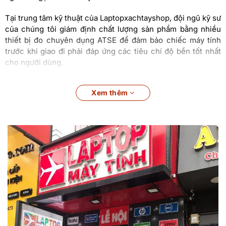
Tại trung tâm kỹ thuật của Laptopxachtayshop, đội ngũ kỹ sư
của chúng tôi giám định chất lượng sản phẩm bằng nhiều
thiết bị đo chuyên dụng ATSE để đảm bảo chiếc máy tính
trước khi giao đi phải đáp ứng các tiêu chí độ bền tốt nhất
cho người dùng.
Laptop
Dell Latitude 5330
tại
Xem thêm
Laptopxachtayshop
Tự tin làm việc ở bất cứ đâu
ExpressConnect
Sử dụng 2 mạng cùng lúc với kết nối đa mạng đồng thời đầu
tiên trên thế giới để tải xuống dữ liệu và video nhanh hơn.
Truyền dữ liệu nhiều hơn tới 20% từ mạng được tối ưu hóa,
xử lý dữ liệu ứng dụng nhanh hơn 30% và chất lượng video
tốt hơn 8 lần từ băng thông internet được tối ưu hóa.
Kết nối 4G & Wi-Fi 6E
Wi-Fi 6E cho phép thêm 7 kênh với băng thông gấp bốn lần,