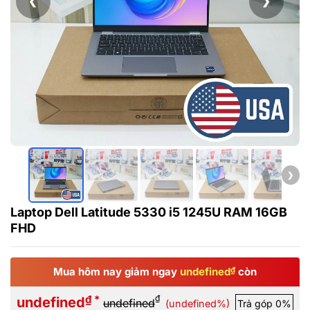
❮
❯
❯
Laptop Dell Latitude 5330 i5 1245U RAM 16GB
FHD
Mua hôm nay giảm ngay
undefined
₫
còn
₫ *
₫
undefined
undefined
(undefined%)
Trả góp 0%