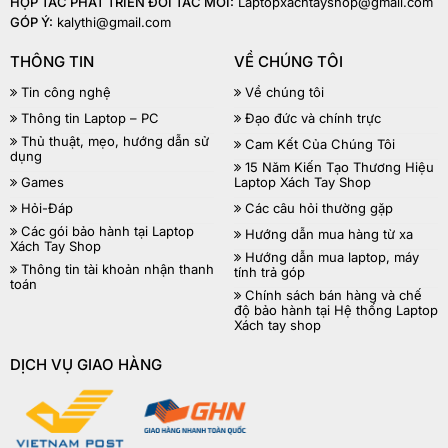
HỢP TÁC PHÁT TRIỂN ĐỐI TÁC MỚI:
Laptopxachtayshop@gmail.com
GÓP Ý:
kalythi@gmail.com
THÔNG TIN
VỀ CHÚNG TÔI
Tin công nghệ
Về chúng tôi
Thông tin Laptop – PC
Đạo đức và chính trực
Thủ thuật, mẹo, hướng dẫn sử
Cam Kết Của Chúng Tôi
dụng
15 Năm Kiến Tạo Thương Hiệu
Games
Laptop Xách Tay Shop
Hỏi-Đáp
Các câu hỏi thường gặp
Các gói bảo hành tại Laptop
Hướng dẫn mua hàng từ xa
Xách Tay Shop
Hướng dẫn mua laptop, máy
Thông tin tài khoản nhận thanh
tính trả góp
toán
Chính sách bán hàng và chế
độ bảo hành tại Hệ thống Laptop
Xách tay shop
DỊCH VỤ GIAO HÀNG