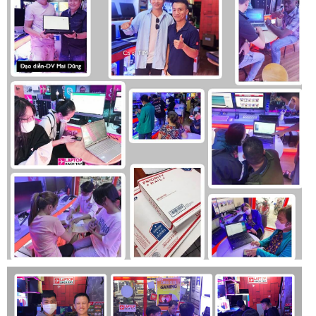
Chọn màn hình năng lượng siêu thấp 400 nit sáng để có thời
lượng pin dài, có công nghệ ánh sáng xanh thấp
ComfortView Plus để giảm mỏi mắt cho cả ngày làm việc.
Màn hình
Màn hình FHD có sẵn với kính cường lực Gorilla Glass 6 DXC
cho độ bền khi di chuyển.