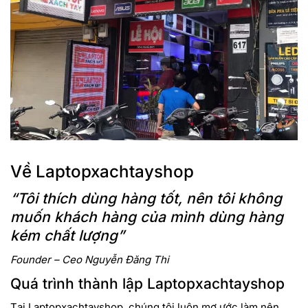
cung cấp Wi-Fi nhanh hơn, mượt mà hơn, đặc biệt là ở
những khu vực mật độ cao trong khi các tùy chọn 4G LTE
giúp bạn kết nối mọi lúc mọi nơi.
Sạc nhanh hơn
Thời lượng pin dài với ExpressCharge cung cấp khả năng
sạc tới 80% trong vòng 60 phút.
Về Laptopxachtayshop
“Tôi thích dùng hàng tốt, nên tôi không
muốn khách hàng của mình dùng hàng
kém chất lượng”
Founder – Ceo Nguyễn Đăng Thi
Quá trình thành lập Laptopxachtayshop
Tại Laptopxachtayshop, chúng tôi luôn mơ ước làm nên