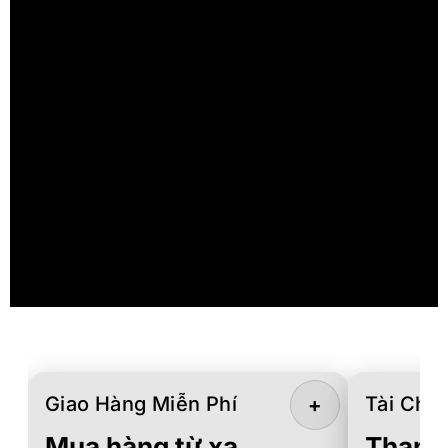
Giao Hàng Miễn Phí
Tài Chín
+
Mua hàng từ xa.
Thanh 