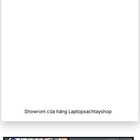
Hiệu suất hoàn thiện
Phản hồi nhanh
Dựa trên hành vi của người dùng, ExpressResponse ưu tiên
CPU của bạn để cải thiện hiệu suất của các ứng dụng bạn
hiện đang sử dụng.
Tiếp sức cho mọi công việc
Kích hoạt năng suất tối đa với bộ xử lý Intel ®️ thế hệ thứ 12
Showrom cửa hàng Laptopxachtayshop
và Intel vPro ® có sẵn .
Mát dưới mọi điều kiện
Dell Latitude 5330
quạt mới lớn hơn với khả năng thông gió