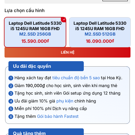
Lựa chọn cấu hình
Laptop Dell Latitude 5330
Laptop Dell Latitude 5330
i5 1245U RAM 16GB FHD
i5 1245U RAM 16GB FHD
M2.SSD 256GB
M2.SSD 512GB
15.590.000
₫
16.090.000
₫
LIÊN HỆ
Ưu đãi đặc quyền
Hàng xách tay đạt
tiêu chuẩn độ bền 5 sao
tại Hoa Kỳ.
1
Giảm
190,000₫
cho học sinh, sinh viên khi mang thẻ
2
Tặng học sinh, sinh viên Gói setup ứng dụng 12 tháng
3
Ưu đãi giảm 10% giá
phụ kiện
chính hãng
4
Miễn phí 100% phí Dịch vụ nâng cấp
5
Tặng thêm
Gói bảo hành Fastest
6
Quà tặng thêm