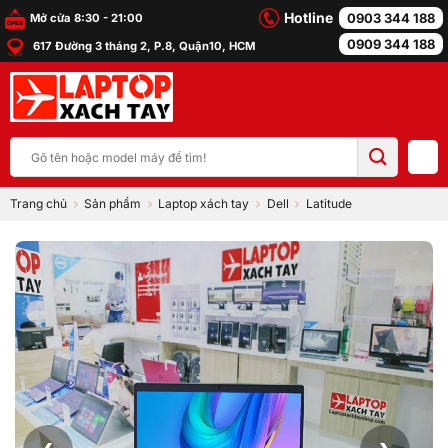
Bỏ
Hotline
0903 344 188
Mở cửa 8:30 - 21:00
qua
0909 344 188
617 Đường 3 tháng 2, P.8, Quận10, HCM
nội
dung
Tìm
kiếm:
Trang chủ
Sản phẩm
Laptop xách tay
Dell
Latitude