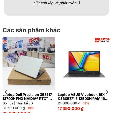
( Thành lập và phát triển )
Các sản phẩm khác
Laptop Dell Precision 3581 i7
Laptop ASUS Vivobook 16X
13700H FHD NVIDIA® RTX™
K3605ZF i5 12500H RAM 16GB
A500 4GB
M2.SSD 512GB FHD+ 144Hz
21.090.000
₫
Đồ họa | Thiết kế 3D
18%
NVIDIA® GeForce RTX™ 2050
31.500.000
₫
17.390.000
₫
19%
4GB