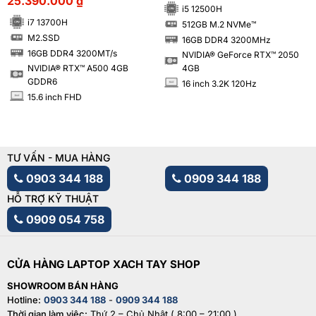
25.390.000
₫
i5 12500H
i7 13700H
512GB M.2 NVMe™
SSD
M2.SSD
16GB DDR4 3200MHz
SSD
RAM
16GB DDR4 3200MT/s
NVIDIA® GeForce RTX™ 2050
RAM
NVIDIA® RTX™ A500 4GB
4GB
GDDR6
16 inch 3.2K 120Hz
INCH
15.6 inch FHD
INCH
TƯ VẤN - MUA HÀNG
0903 344 188
0909 344 188
HỖ TRỢ KỸ THUẬT
0909 054 758
CỬA HÀNG LAPTOP XACH TAY SHOP
SHOWROOM BÁN HÀNG
Hotline:
0903 344 188
-
0909 344 188
Thời gian làm việc:
Thứ 2 – Chủ Nhật ( 8:00 – 21:00 )