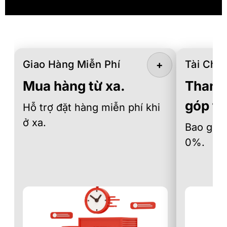
Giao Hàng Miễn Phí
Tài Chín
+
Mua hàng từ xa.
Thanh 
góp th
Hỗ trợ đặt hàng miễn phí khi
ở xa.
Bao gồm 
0%.