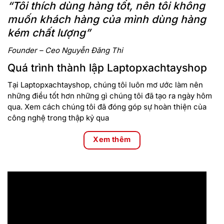
“Tôi thích dùng hàng tốt, nên tôi không
Bàn phím của chiếc Dell Gaming G15 2022 được thiết kế với
muốn khách hàng của mình dùng hàng
hành trình phím có độ nảy tốt và được trang bị đèn nền sắc
cam đẹp mắt, hỗ trợ cho người dùng làm việc trong điều
kém chất lượng”
kiện thiếu sáng một cách thuận lợi, cho bạn những thao tác
Founder – Ceo Nguyễn Đăng Thi
nhanh nhạy và chính xác.
Quá trình thành lập Laptopxachtayshop
Màn hình
Tại Laptopxachtayshop, chúng tôi luôn mơ ước làm nên
Dell
Dell Gaming G15 5525
sở hữu màn hình 15,6″ với độ
những điều tốt hơn những gì chúng tôi đã tạo ra ngày hôm
phân giải Full HD 120Hz cho màu sắc và độ sắc nét ấn tượng,
qua. Xem cách chúng tôi đã đóng góp sự hoàn thiện của
cùng với viền màn hình mỏng sẽ giúp bạn có được trải
công nghệ trong thập kỷ qua
nghiệm chơi game mượt mà và hình ảnh sống động, giúp
bạn dễ dàng đắm mình trong mọi trải nghiệm.
Xem thêm