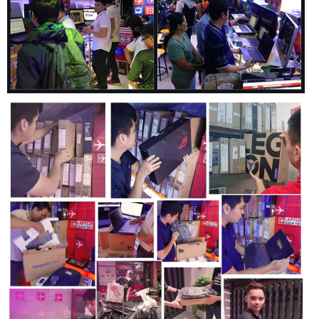
cũng như nhiều chương trình và tab trình duyệt cùng một
lúc. Ngoài ra, Laptop
Dell Gaming G15 5525
còn được trang
bị thêm ổ cứng 512GB PCIe NVMe M.2 SSD cho truyền tải
ứng dụng dữ liệu ổn định, thao tác mượt mà, lưu trữ thông tin
tốt, không gây tiếng ồn, giảm sản sinh nhiệt và tiêu thụ năng
lượng trên pin.
Khả năng nâng cấp
Dell Gaming G15 5525
với thân hình to nạc thì khả năng nâng
cấp của chiếc máy cũng dồi dào y hệt với 2 khe Ram DDR5
cùng 1 khe SSD M2 NVMe hỗ trợ tới 1TB bộ nhớ.
Công nghệ Game Shift
Chức năng Game Shift được kích hoạt bằng cách nhấn FN +
F9 (phím Game Shift) và kích hoạt chế độ hiệu suất động
trong Alienware Command Center bằng cách tối đa hóa tốc
độ của quạt để giữ cho hệ thống của bạn luôn mát mẻ trong
khi bộ xử lý hoạt động mạnh hơn.
Tổng kết