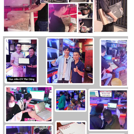
Dell Gaming G15 5525
2022 là một chiếc Laptop hứa hẹn là
một trong những sự lựa chọn tuyệt vời bởi thiết kế độc đáo,
cá tính cùng với hiệu năng và những thông số kĩ thuật ấn
tượng. Vậy nên đừng ngần ngại lựa chọn mua
Dell Gaming
G15 5525
tại hệ thống của hàng của
Laptopxachtayshop.com để được trải nghiệm sự tuyệt vời
của chiếc Laptop này đem lại.