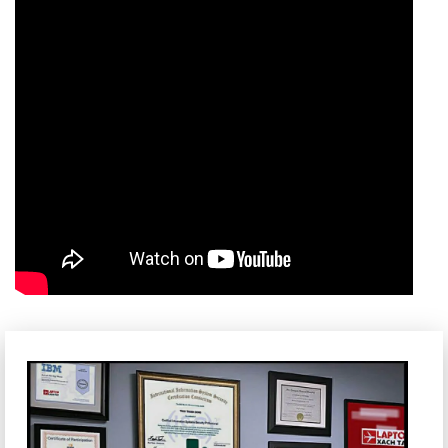
Dell Gaming G15 5525
có màn hình 120Hz cùng với độ sáng
250 nits cho ra hình ảnh chuyển động chân thực, mượt mà
và sắc nét hơn, cho những tựa game hành động, tốc độ.
Giúp người dùng tránh được tình trạng mỏi mắt và bắt trọn
mọi khoảnh khắc khi chơi game cũng như trong quá trình sử
dụng.