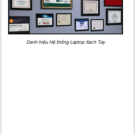
Cổng kết nối
Với số lượng cổng kết nối đa dạng giúp cho người dùng kết
nối với các thiết bị ngoại vi như chuột, bàn phím, USB, tai
nghe,… một cách dễ dàng và tiện lợi:
3 cổng USB 3.2 Gen 1
Danh hiệu Hệ thống Laptop Xach Tay
1 cổng USB 3.2 Gen 2 (Type-C) with DisplayPort
1 cổng HDMI
1 cổng mạng Ethernet (RJ45)
1 cổng tai nghe kèm jack 3.5mm
1 cổng sạc
Hiệu năng mạnh mẽ
Dell Gaming G15 5525
với bộ xử lý AMD Ryzen 5™-6600H với
tốc độ xung nhịp 3.3 GHz và đạt tối đa nhờ Turbo Boost lên
đến 4.5 GHz đem đến tốc độ xử lý nhanh chóng ở mọi tác vụ
công việc học tập văn phòng trên các phần mềm Word,
Excel, PowerPoint,… cho đến đồ họa chuyên nghiệp và chơi