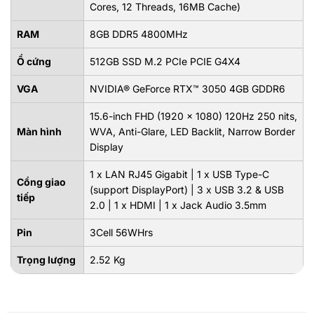
Cores, 12 Threads, 16MB Cache)
RAM
8GB DDR5 4800MHz
Ổ cứng
512GB SSD M.2 PCIe PCIE G4X4
VGA
NVIDIA® GeForce RTX™ 3050 4GB GDDR6
15.6-inch FHD (1920 x 1080) 120Hz 250 nits,
Màn hình
WVA, Anti-Glare, LED Backlit, Narrow Border
Display
1 x LAN RJ45 Gigabit | 1 x USB Type-C
Cổng giao
(support DisplayPort) | 3 x USB 3.2 & USB
tiếp
2.0 | 1 x HDMI | 1 x Jack Audio 3.5mm
Pin
3Cell 56WHrs
Trọng lượng
2.52 Kg