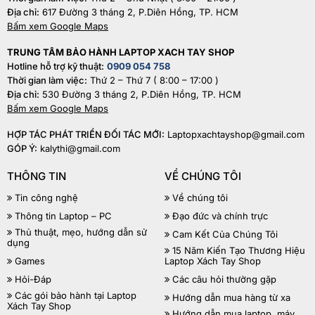
Địa chỉ:
617 Đường 3 tháng 2, P.Diên Hồng, TP. HCM
Bấm xem Google Maps
TRUNG TÂM BẢO HÀNH LAPTOP XACH TAY SHOP
Hotline hỗ trợ kỹ thuật:
0909 054 758
Thời gian làm việc:
Thứ 2 – Thứ 7 ( 8:00 – 17:00 )
Địa chỉ:
530 Đường 3 tháng 2, P.Diên Hồng, TP. HCM
Bấm xem Google Maps
HỢP TÁC PHÁT TRIỂN ĐỐI TÁC MỚI:
Laptopxachtayshop@gmail.com
GÓP Ý:
kalythi@gmail.com
THÔNG TIN
VỀ CHÚNG TÔI
Tin công nghệ
Về chúng tôi
Thông tin Laptop – PC
Đạo đức và chính trực
Thủ thuật, mẹo, hướng dẫn sử
Cam Kết Của Chúng Tôi
dụng
15 Năm Kiến Tạo Thương Hiệu
Games
Laptop Xách Tay Shop
Hỏi-Đáp
Các câu hỏi thường gặp
Các gói bảo hành tại Laptop
Hướng dẫn mua hàng từ xa
Xách Tay Shop
Hướng dẫn mua laptop, máy