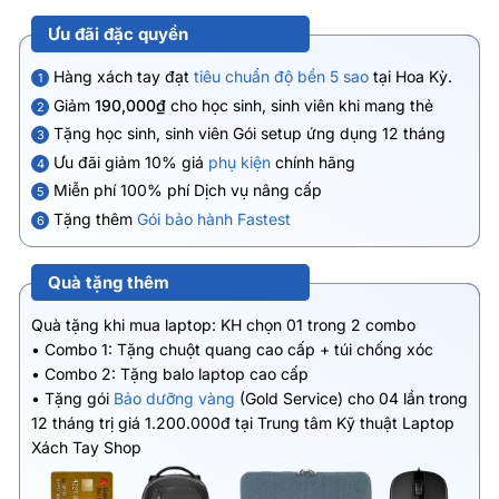
Ưu đãi đặc quyền
Hàng xách tay đạt
tiêu chuẩn độ bền 5 sao
tại Hoa Kỳ.
1
Giảm
190,000₫
cho học sinh, sinh viên khi mang thẻ
2
Tặng học sinh, sinh viên Gói setup ứng dụng 12 tháng
3
Ưu đãi giảm 10% giá
phụ kiện
chính hãng
4
Miễn phí 100% phí Dịch vụ nâng cấp
5
Tặng thêm
Gói bảo hành Fastest
6
Quà tặng thêm
Quà tặng khi mua laptop: KH chọn 01 trong 2 combo
• Combo 1: Tặng chuột quang cao cấp + túi chống xóc
• Combo 2: Tặng balo laptop cao cấp
• Tặng gói
Bảo dưỡng vàng
(Gold Service) cho 04 lần trong
12 tháng trị giá 1.200.000đ tại Trung tâm Kỹ thuật Laptop
Xách Tay Shop