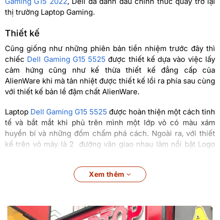
Gaming G15 2022
, Dell đã đánh dấu chính thức quay trở lại
thị trường Laptop Gaming.
Thiết kế
Cũng giống như những phiên bản tiền nhiệm trước đây thì
chiếc
Dell Gaming G15 5525
được thiết kế dựa vào việc lấy
cảm hứng cũng như kế thừa thiết kế đẳng cấp của
AlienWare khi mà tản nhiệt được thiết kế lồi ra phía sau cùng
với thiết kế bản lề đậm chất AlienWare.
Laptop
Dell Gaming G15 5525
được hoàn thiện một cách tinh
tế và bắt mắt khi phủ trên mình một lớp vỏ có màu xám
huyền bí và những đốm chấm phá cách. Ngoài ra, với thiết
kế trên vỏ máy là 2 đường vân giao nhau làm nổi bật Logo
của hãng một cách đơn giản đầy tinh tế.
Xem thêm