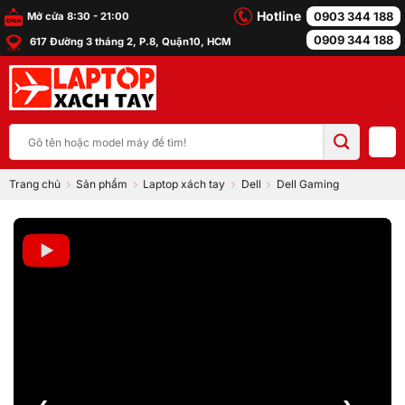
Bỏ
Hotline
0903 344 188
Mở cửa 8:30 - 21:00
qua
0909 344 188
617 Đường 3 tháng 2, P.8, Quận10, HCM
nội
dung
Tìm
kiếm:
Trang chủ
Sản phẩm
Laptop xách tay
Dell
Dell Gaming