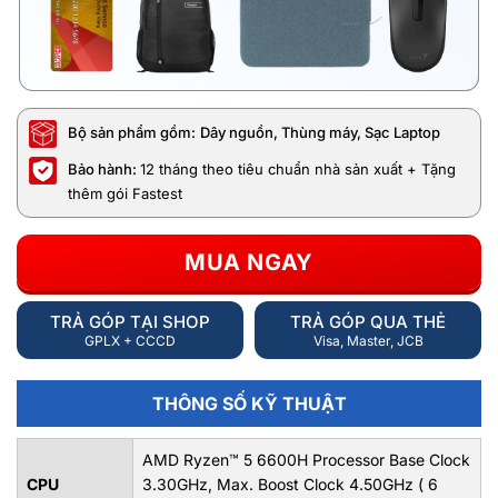
Bộ sản phẩm gồm:
Dây nguồn, Thùng máy, Sạc Laptop
Bảo hành:
12 tháng theo tiêu chuẩn nhà sản xuất + Tặng
thêm gói Fastest
MUA NGAY
TRẢ GÓP TẠI SHOP
TRẢ GÓP QUA THẺ
GPLX + CCCD
Visa, Master, JCB
THÔNG SỐ KỸ THUẬT
AMD Ryzen™ 5 6600H Processor Base Clock
CPU
3.30GHz, Max. Boost Clock 4.50GHz ( 6