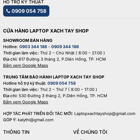
HỖ TRỢ KỸ THUẬT
0909 054 758
CỬA HÀNG LAPTOP XACH TAY SHOP
SHOWROOM BÁN HÀNG
Hotline:
0903 344 188
-
0909 344 188
Thời gian làm việc:
Thứ 2 – Chủ Nhật ( 8:00 – 21:00 )
Địa chỉ:
617 Đường 3 tháng 2, P.Diên Hồng, TP. HCM
Bấm xem Google Maps
TRUNG TÂM BẢO HÀNH LAPTOP XACH TAY SHOP
Hotline hỗ trợ kỹ thuật:
0909 054 758
Thời gian làm việc:
Thứ 2 – Thứ 7 ( 8:00 – 17:00 )
Địa chỉ:
530 Đường 3 tháng 2, P.Diên Hồng, TP. HCM
Bấm xem Google Maps
HỢP TÁC PHÁT TRIỂN ĐỐI TÁC MỚI:
Laptopxachtayshop@gmail.com
GÓP Ý:
kalythi@gmail.com
THÔNG TIN
VỀ CHÚNG TÔI