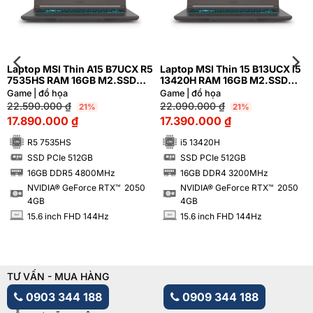
Laptop MSI Thin A15 B7UCX R5
Laptop MSI Thin 15 B13UCX i5
7535HS RAM 16GB M2.SSD
13420H RAM 16GB M2.SSD
512GB FHD 144Hz NVIDIA®
512GB FHD 144Hz NVIDIA®
Game | đồ họa
Game | đồ họa
GeForce RTX™ 2050 4GB
GeForce RTX™ 2050 4GB
22.590.000
₫
22.090.000
₫
21%
21%
17.890.000
₫
17.390.000
₫
R5 7535HS
i5 13420H
SSD PCIe 512GB
SSD PCIe 512GB
SSD
SSD
16GB DDR5 4800MHz
16GB DDR4 3200MHz
RAM
RAM
NVIDIA® GeForce RTX™ 2050
NVIDIA® GeForce RTX™ 2050
4GB
4GB
15.6 inch FHD 144Hz
15.6 inch FHD 144Hz
INCH
INCH
TƯ VẤN - MUA HÀNG
0903 344 188
0909 344 188