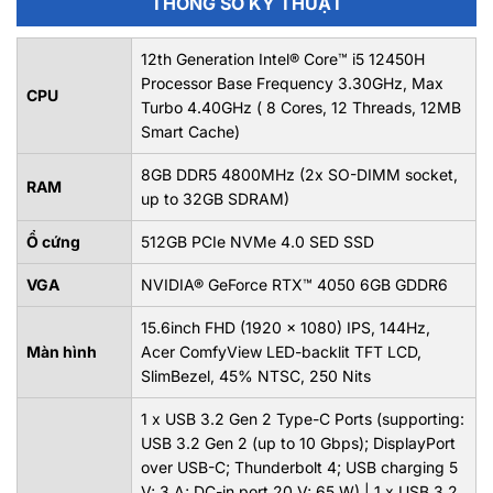
THÔNG SỐ KỸ THUẬT
12th Generation Intel® Core™ i5 12450H
Processor Base Frequency 3.30GHz, Max
CPU
Turbo 4.40GHz ( 8 Cores, 12 Threads, 12MB
Smart Cache)
8GB DDR5 4800MHz (2x SO-DIMM socket,
RAM
up to 32GB SDRAM)
Ổ cứng
512GB PCIe NVMe 4.0 SED SSD
VGA
NVIDIA® GeForce RTX™ 4050 6GB GDDR6
15.6inch FHD (1920 x 1080) IPS, 144Hz,
Màn hình
Acer ComfyView LED-backlit TFT LCD,
SlimBezel, 45% NTSC, 250 Nits
1 x USB 3.2 Gen 2 Type-C Ports (supporting:
USB 3.2 Gen 2 (up to 10 Gbps); DisplayPort
over USB-C; Thunderbolt 4; USB charging 5
V; 3 A; DC-in port 20 V; 65 W) | 1 x USB 3.2