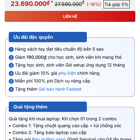
₫ *
₫
23.690.000
27.590.000
(-16%)
Trả góp 0%
LIÊN HỆ
Ưu đãi đặc quyền
Hàng xách tay đạt tiêu chuẩn độ bền 5 sao.
1
Giảm
190,000₫
cho học sinh, sinh viên khi mang thẻ
2
Tặng học sinh, sinh viên Gói setup ứng dụng 12 tháng
3
Ưu đãi giảm 10% giá
phụ kiện
chính hãng
4
Miễn phí 100% phí Dịch vụ nâng cấp
5
Tặng thêm
Gói bảo hành Fastest
6
Quà tặng thêm
Quà tặng khi mua laptop: KH chọn 01 trong 2 combo
• Combo 1: Tặng chuột quang cao cấp + túi chống xóc
• Combo 2: Tặng balo laptop cao cấp
• Tặng gói
Bảo dưỡng vàng
(Gold Service) cho 04 lần trong