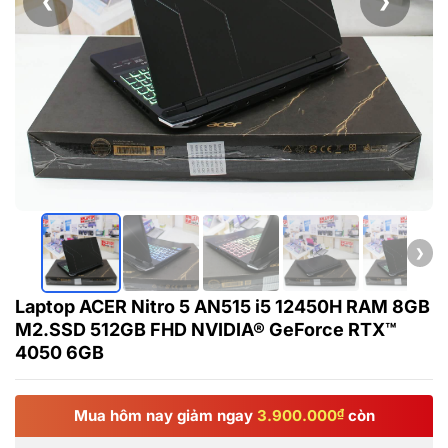
❮
❯
❯
Laptop ACER Nitro 5 AN515 i5 12450H RAM 8GB
M2.SSD 512GB FHD NVIDIA® GeForce RTX™
4050 6GB
Mua hôm nay giảm ngay
3.900.000
₫
còn