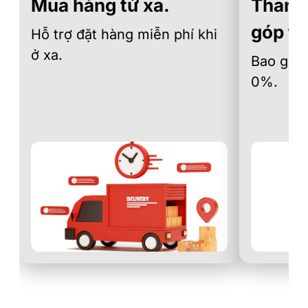
Mua hàng từ xa.
Thanh 
góp th
Hỗ trợ đặt hàng miễn phí khi
ở xa.
Bao gồm 
0%.