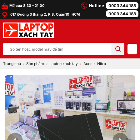
Bỏ
Hotline
0903 344 188
Mở cửa 8:30 - 21:00
qua
0909 344 188
617 Đường 3 tháng 2, P.8, Quận10, HCM
nội
dung
Tìm
kiếm:
Trang chủ
Sản phẩm
Laptop xách tay
Acer
Nitro