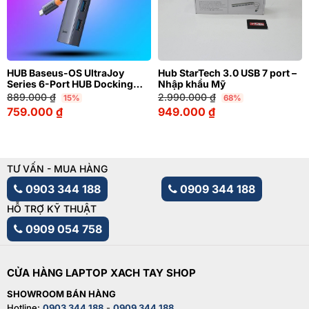
HUB Baseus-OS UltraJoy
Hub StarTech 3.0 USB 7 port –
Series 6-Port HUB Docking
Nhập khẩu Mỹ
Station – LVM038-6P-H6
889.000
₫
2.990.000
₫
15%
68%
759.000
₫
949.000
₫
TƯ VẤN - MUA HÀNG
0903 344 188
0909 344 188
HỖ TRỢ KỸ THUẬT
0909 054 758
CỬA HÀNG LAPTOP XACH TAY SHOP
SHOWROOM BÁN HÀNG
Hotline:
0903 344 188
-
0909 344 188