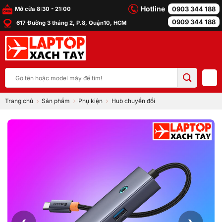
Bỏ
Hotline
0903 344 188
Mở cửa 8:30 - 21:00
qua
0909 344 188
617 Đường 3 tháng 2, P.8, Quận10, HCM
nội
dung
Tìm
kiếm:
Trang chủ
Sản phẩm
Phụ kiện
Hub chuyển đổi