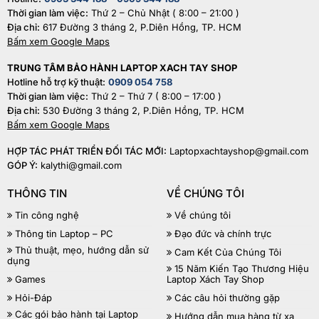
Thời gian làm việc:
Thứ 2 – Chủ Nhật ( 8:00 – 21:00 )
Địa chỉ:
617 Đường 3 tháng 2, P.Diên Hồng, TP. HCM
Bấm xem Google Maps
TRUNG TÂM BẢO HÀNH LAPTOP XACH TAY SHOP
Hotline hỗ trợ kỹ thuật:
0909 054 758
Thời gian làm việc:
Thứ 2 – Thứ 7 ( 8:00 – 17:00 )
Địa chỉ:
530 Đường 3 tháng 2, P.Diên Hồng, TP. HCM
Bấm xem Google Maps
HỢP TÁC PHÁT TRIỂN ĐỐI TÁC MỚI:
Laptopxachtayshop@gmail.com
GÓP Ý:
kalythi@gmail.com
THÔNG TIN
VỀ CHÚNG TÔI
Tin công nghệ
Về chúng tôi
Thông tin Laptop – PC
Đạo đức và chính trực
Thủ thuật, mẹo, hướng dẫn sử
Cam Kết Của Chúng Tôi
dụng
15 Năm Kiến Tạo Thương Hiệu
Games
Laptop Xách Tay Shop
Hỏi-Đáp
Các câu hỏi thường gặp
Các gói bảo hành tại Laptop
Hướng dẫn mua hàng từ xa