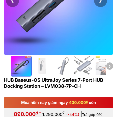
❮
❯
❯
HUB Baseus-OS UltraJoy Series 7-Port HUB
Docking Station – LVM038-7P-CH
Mua hôm nay giảm ngay
400.000
₫
còn
₫ *
₫
890.000
1.290.000
(-44%)
Trả góp 0%