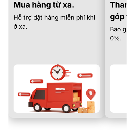
Mua hàng từ xa.
Thanh 
góp th
Hỗ trợ đặt hàng miễn phí khi
ở xa.
Bao gồm 
0%.