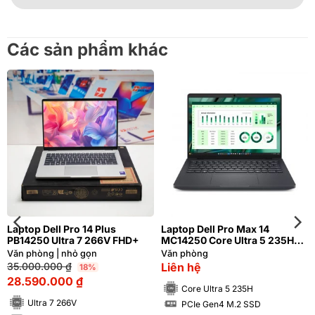
Các sản phẩm khác
Laptop Dell Pro 14 Plus
Laptop Dell Pro Max 14
PB14250 Ultra 7 266V FHD+
MC14250 Core Ultra 5 235H
RAM 16GB SSD 256GB 14 inch
Văn phòng | nhỏ gọn
Văn phòng
FHD+
35.000.000
₫
Liên hệ
18%
28.590.000
₫
Core Ultra 5 235H
Ultra 7 266V
PCIe Gen4 M.2 SSD
SSD