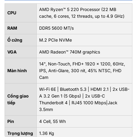
AMD Ryzen™ 5 220 Processor (22 MB
CPU
cache, 6 cores, 12 threads, up to 4.9 GHz)
RAM
DDR5 5600 MT/s
Ổ cứng
M.2 PCIe NVMe
VGA
AMD Radeon™ 740M graphics
14", Non-Touch, FHD+ 1920 x 1200, 60Hz,
Màn hình
IPS, Anti-Glare, 300 nit, 45% NTSC, FHD
Cam
Wi-Fi 6E | Bluetooth 5.3 | HDMI 2.1 | 2x USB-
Cổng giao
A 3.2 Gen 1 (5 Gbps) | 2x USB-C
tiếp
Thunderbolt 4 | RJ45 1000 Mbps|Jack
3.5mm
Pin
4 Cell, 55 Wh
Trọng lượng
1.36 Kg