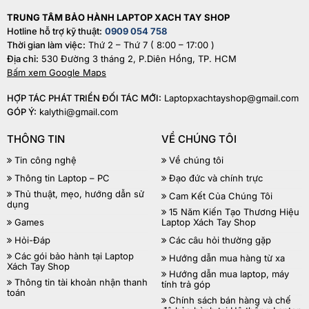
TRUNG TÂM BẢO HÀNH LAPTOP XACH TAY SHOP
Hotline hỗ trợ kỹ thuật:
0909 054 758
Thời gian làm việc:
Thứ 2 – Thứ 7 ( 8:00 – 17:00 )
Địa chỉ:
530 Đường 3 tháng 2, P.Diên Hồng, TP. HCM
Bấm xem Google Maps
HỢP TÁC PHÁT TRIỂN ĐỐI TÁC MỚI:
Laptopxachtayshop@gmail.com
GÓP Ý:
kalythi@gmail.com
THÔNG TIN
VỀ CHÚNG TÔI
Tin công nghệ
Về chúng tôi
Thông tin Laptop – PC
Đạo đức và chính trực
Thủ thuật, mẹo, hướng dẫn sử
Cam Kết Của Chúng Tôi
dụng
15 Năm Kiến Tạo Thương Hiệu
Games
Laptop Xách Tay Shop
Hỏi-Đáp
Các câu hỏi thường gặp
Các gói bảo hành tại Laptop
Hướng dẫn mua hàng từ xa
Xách Tay Shop
Hướng dẫn mua laptop, máy
Thông tin tài khoản nhận thanh
tính trả góp
toán
Chính sách bán hàng và chế