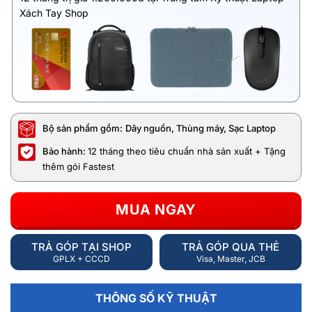
Xách Tay Shop
Bộ sản phẩm gồm:
Dây nguồn, Thùng máy, Sạc Laptop
Bảo hành:
12 tháng theo tiêu chuẩn nhà sản xuất + Tặng
thêm gói Fastest
MUA NGAY
TRẢ GÓP TẠI SHOP
TRẢ GÓP QUA THẺ
GPLX + CCCD
Visa, Master, JCB
THÔNG SỐ KỸ THUẬT