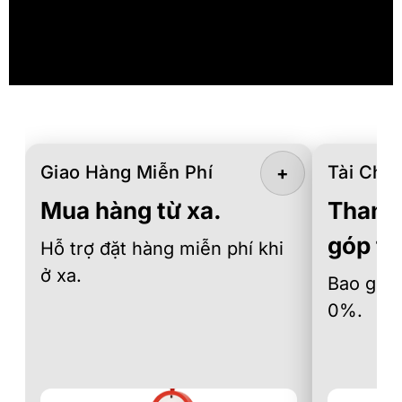
Giao Hàng Miễn Phí
Tài Chín
+
Mua hàng từ xa.
Thanh 
góp th
Hỗ trợ đặt hàng miễn phí khi
ở xa.
Bao gồm 
0%.