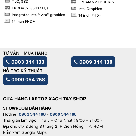
TLC, SSD
LPCAMM2 LPDDR5x
SSD
RAM
LPDDR5x, 8533 MT/s,
Intel Graphics
RAM
Integrated Intel® Arc™ graphics
14 inch FHD+
INCH
14 inch FHD+
INCH
TƯ VẤN - MUA HÀNG
0903 344 188
0909 344 188
HỖ TRỢ KỸ THUẬT
0909 054 758
CỬA HÀNG LAPTOP XACH TAY SHOP
SHOWROOM BÁN HÀNG
Hotline:
0903 344 188
-
0909 344 188
Thời gian làm việc:
Thứ 2 – Chủ Nhật ( 8:00 – 21:00 )
Địa chỉ:
617 Đường 3 tháng 2, P.Diên Hồng, TP. HCM
Bấm xem Google Maps