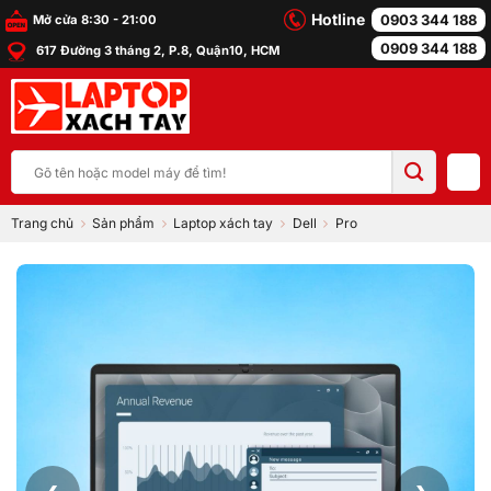
Bỏ
Hotline
0903 344 188
Mở cửa 8:30 - 21:00
qua
0909 344 188
617 Đường 3 tháng 2, P.8, Quận10, HCM
nội
dung
Tìm
kiếm:
Trang chủ
Sản phẩm
Laptop xách tay
Dell
Pro