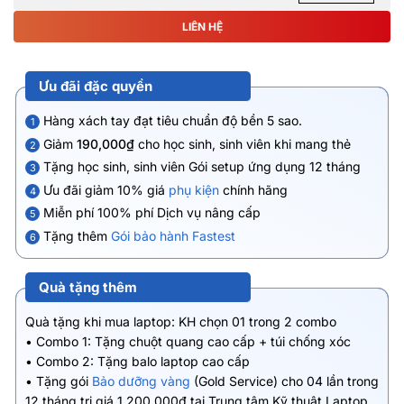
LIÊN HỆ
Ưu đãi đặc quyền
Hàng xách tay đạt tiêu chuẩn độ bền 5 sao.
1
Giảm
190,000₫
cho học sinh, sinh viên khi mang thẻ
2
Tặng học sinh, sinh viên Gói setup ứng dụng 12 tháng
3
Ưu đãi giảm 10% giá
phụ kiện
chính hãng
4
Miễn phí 100% phí Dịch vụ nâng cấp
5
Tặng thêm
Gói bảo hành Fastest
6
Quà tặng thêm
Quà tặng khi mua laptop: KH chọn 01 trong 2 combo
• Combo 1: Tặng chuột quang cao cấp + túi chống xóc
• Combo 2: Tặng balo laptop cao cấp
• Tặng gói
Bảo dưỡng vàng
(Gold Service) cho 04 lần trong
12 tháng trị giá 1.200.000đ tại Trung tâm Kỹ thuật Laptop