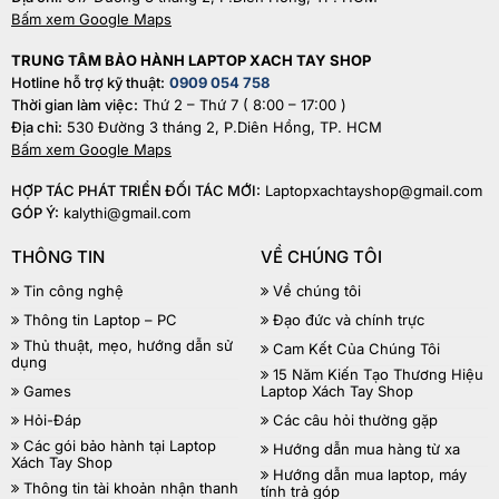
Bấm xem Google Maps
TRUNG TÂM BẢO HÀNH LAPTOP XACH TAY SHOP
Hotline hỗ trợ kỹ thuật:
0909 054 758
Thời gian làm việc:
Thứ 2 – Thứ 7 ( 8:00 – 17:00 )
Địa chỉ:
530 Đường 3 tháng 2, P.Diên Hồng, TP. HCM
Bấm xem Google Maps
HỢP TÁC PHÁT TRIỂN ĐỐI TÁC MỚI:
Laptopxachtayshop@gmail.com
GÓP Ý:
kalythi@gmail.com
THÔNG TIN
VỀ CHÚNG TÔI
Tin công nghệ
Về chúng tôi
Thông tin Laptop – PC
Đạo đức và chính trực
Thủ thuật, mẹo, hướng dẫn sử
Cam Kết Của Chúng Tôi
dụng
15 Năm Kiến Tạo Thương Hiệu
Games
Laptop Xách Tay Shop
Hỏi-Đáp
Các câu hỏi thường gặp
Các gói bảo hành tại Laptop
Hướng dẫn mua hàng từ xa
Xách Tay Shop
Hướng dẫn mua laptop, máy
Thông tin tài khoản nhận thanh
tính trả góp