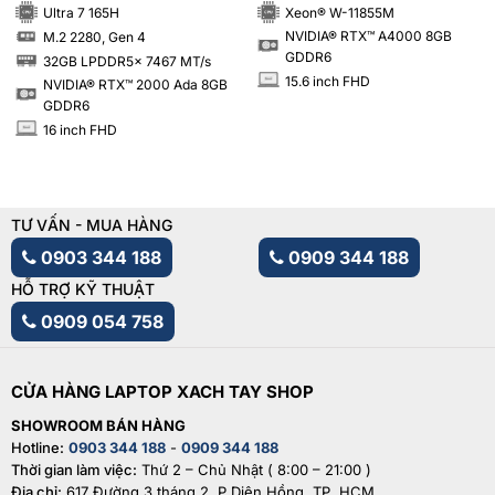
Ultra 7 165H
Xeon® W-11855M
NVIDIA® RTX™ A4000 8GB
M.2 2280, Gen 4
SSD
GDDR6
32GB LPDDR5x 7467 MT/s
RAM
15.6 inch FHD
NVIDIA® RTX™ 2000 Ada 8GB
INCH
GDDR6
16 inch FHD
INCH
TƯ VẤN - MUA HÀNG
0903 344 188
0909 344 188
HỖ TRỢ KỸ THUẬT
0909 054 758
CỬA HÀNG LAPTOP XACH TAY SHOP
SHOWROOM BÁN HÀNG
Hotline:
0903 344 188
-
0909 344 188
Thời gian làm việc:
Thứ 2 – Chủ Nhật ( 8:00 – 21:00 )
Địa chỉ:
617 Đường 3 tháng 2, P.Diên Hồng, TP. HCM