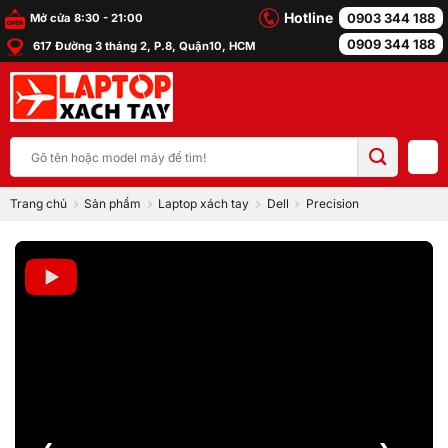
Bỏ
Hotline
0903 344 188
Mở cửa 8:30 - 21:00
qua
0909 344 188
617 Đường 3 tháng 2, P.8, Quận10, HCM
nội
dung
Tìm
kiếm:
Trang chủ
Sản phẩm
Laptop xách tay
Dell
Precision