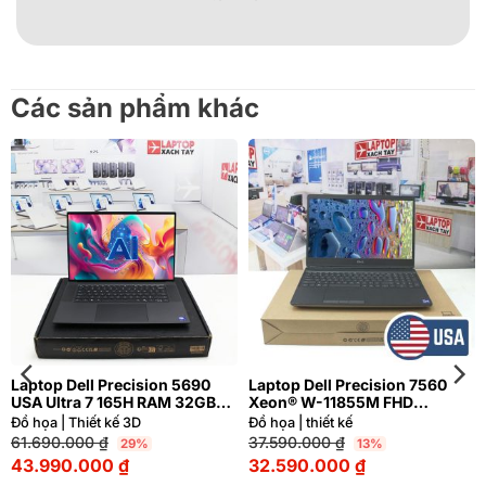
Các sản phẩm khác
Laptop Dell Precision 5690
Laptop Dell Precision 7560
USA Ultra 7 165H RAM 32GB
Xeon® W-11855M FHD
FHD NVIDIA® RTX™ 2000 Ada
NVIDIA® RTX™ A4000 8GB
Đồ họa | Thiết kế 3D
Đồ họa | thiết kế
8GB | Hàng xách tay 99%
61.690.000
₫
37.590.000
₫
29%
13%
43.990.000
₫
32.590.000
₫