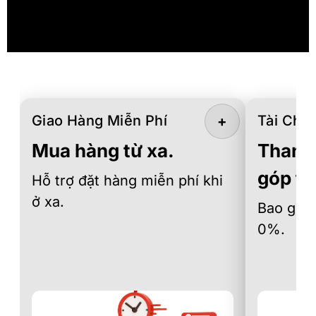
Giao Hàng Miễn Phí
Tài Chín
+
Mua hàng từ xa.
Thanh 
góp th
Hỗ trợ đặt hàng miễn phí khi
ở xa.
Bao gồm 
0%.