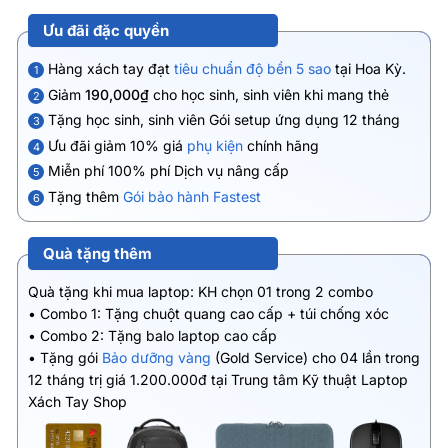
Ưu đãi đặc quyền
Hàng xách tay đạt
tiêu chuẩn độ bền 5 sao
tại Hoa Kỳ.
1
Giảm
190,000₫
cho học sinh, sinh viên khi mang thẻ
2
Tặng học sinh, sinh viên Gói setup ứng dụng 12 tháng
3
Ưu đãi giảm 10% giá
phụ kiện
chính hãng
4
Miễn phí 100% phí Dịch vụ nâng cấp
5
Tặng thêm
Gói bảo hành Fastest
6
Quà tặng thêm
Quà tặng khi mua laptop: KH chọn 01 trong 2 combo
• Combo 1: Tặng chuột quang cao cấp + túi chống xóc
• Combo 2: Tặng balo laptop cao cấp
• Tặng gói
Bảo dưỡng vàng
(Gold Service) cho 04 lần trong
12 tháng trị giá 1.200.000đ tại Trung tâm Kỹ thuật Laptop
Xách Tay Shop