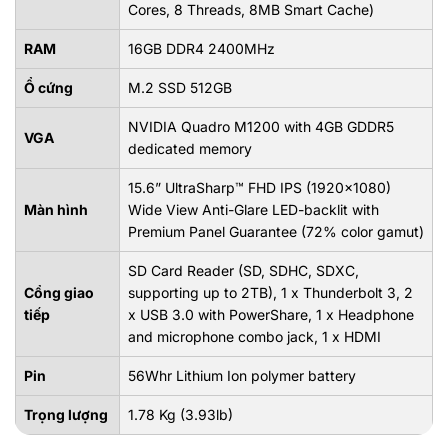
Cores, 8 Threads, 8MB Smart Cache)
RAM
16GB DDR4 2400MHz
Ổ cứng
M.2 SSD 512GB
NVIDIA Quadro M1200 with 4GB GDDR5
VGA
dedicated memory
15.6” UltraSharp™ FHD IPS (1920x1080)
Màn hình
Wide View Anti-Glare LED-backlit with
Premium Panel Guarantee (72% color gamut)
SD Card Reader (SD, SDHC, SDXC,
Cổng giao
supporting up to 2TB), 1 x Thunderbolt 3, 2
tiếp
x USB 3.0 with PowerShare, 1 x Headphone
and microphone combo jack, 1 x HDMI
Pin
56Whr Lithium Ion polymer battery
Trọng lượng
1.78 Kg (3.93lb)