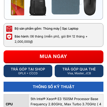
Bộ sản phẩm gồm:
Thùng máy | Sạc Laptop
Bảo hành:
06 tháng (miễn phí), gói BH 12 tháng +
2,000,000₫)
MUA NGAY
TRẢ GÓP TẠI SHOP
TRẢ GÓP QUA THẺ
GPLX + CCCD
Visa, Master, JCB
THÔNG SỐ KỸ THUẬT
5th Intel® Xeon® E3 1505M Processor Base
CPU
Frequency 2.80GHz, Max Turbo 3.70GHz ( 4