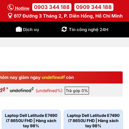
0903 344 188
0909 344 188
Hotline
617 Đường 3 Tháng 2, P. Diên Hồng, Hồ Chí Minh
Dịch vụ
Tin công nghệ 24H
hôm nay giảm ngay
undefined
₫
còn
₫ *
₫
d
undefined
(undefined%)
Trả góp 0%
Laptop Dell Latitude E7490
Laptop Dell Latitude E7490
i7 8650U FHD | Hàng xách
i7 8650U FHD | Hàng xách
tay 98%
tay 98%