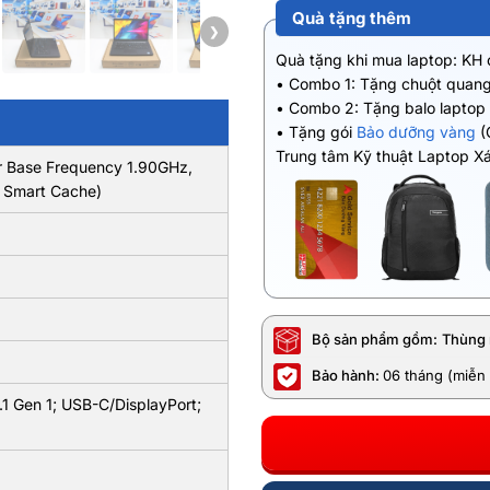
Quà tặng thêm
❯
Quà tặng khi mua laptop: KH
• Combo 1: Tặng chuột quang
• Combo 2: Tặng balo laptop
• Tặng gói
Bảo dưỡng vàng
(
Trung tâm Kỹ thuật Laptop X
or Base Frequency 1.90GHz,
 Smart Cache)
Bộ sản phẩm gồm:
Thùng 
Bảo hành:
06 tháng (miễn 
 Gen 1; USB-C/DisplayPort;