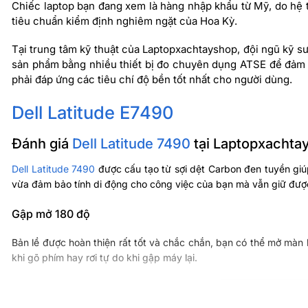
Chiếc laptop bạn đang xem là hàng nhập khẩu từ Mỹ, do hệ
tiêu chuẩn kiểm định nghiêm ngặt của Hoa Kỳ.
Tại trung tâm kỹ thuật của Laptopxachtayshop, đội ngũ kỹ s
sản phẩm bằng nhiều thiết bị đo chuyên dụng ATSE để đảm b
phải đáp ứng các tiêu chí độ bền tốt nhất cho người dùng.
Dell Latitude E7490
Đánh giá
Dell Latitude 7490
tại Laptopxacht
Dell Latitude 7490
được cấu tạo từ sợi dệt Carbon đen tuyền giú
vừa đảm bảo tính di động cho công việc của bạn mà vẫn giữ đượ
Gập mở 180 độ
Bản lề được hoàn thiện rất tốt và chắc chắn, bạn có thể mở màn
khi gõ phím hay rơi tự do khi gập máy lại.