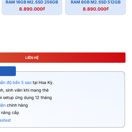
RAM 16GB M2.SSD 256GB
RAM 8GB M2.SSD 512GB
8.890.000
₫
8.890.000
₫
LIÊN HỆ
uẩn độ bền 5 sao
tại Hoa Kỳ.
h, sinh viên khi mang thẻ
ói setup ứng dụng 12 tháng
iện
chính hãng
ụ nâng cấp
astest