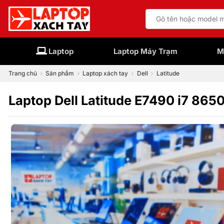
Bỏ
Tìm
qua
kiếm:
nội
dung
Laptop
Laptop Máy Trạm
M
Trang chủ
Sản phẩm
Laptop xách tay
Dell
Latitude
Laptop Dell Latitude E7490 i7 86