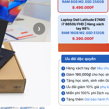
RAM 8GB M2.SSD 256GB
8.490.000
₫
Laptop Dell Latitude E7490
i7 8650U FHD | Hàng xách
❯
tay 98%
RAM 16GB M2.SSD 512GB
9.390.000
₫
Ưu đãi đặc quyền
Hàng xách tay đạt
tiêu ch
1
Giảm
190,000₫
cho học sin
2
Tặng học sinh, sinh viên G
3
Ưu đãi giảm 10% giá
phụ k
4
Miễn phí 100% phí Dịch v
5
Tặng thêm
Gói bảo hành F
6