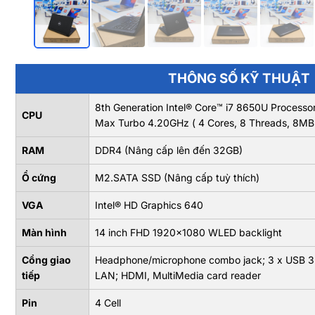
THÔNG SỐ KỸ THUẬT
8th Generation Intel® Core™ i7 8650U Process
CPU
Max Turbo 4.20GHz ( 4 Cores, 8 Threads, 8MB
RAM
DDR4 (Nâng cấp lên đến 32GB)
Ổ cứng
M2.SATA SSD (Nâng cấp tuỳ thích)
VGA
Intel® HD Graphics 640
Màn hình
14 inch FHD 1920x1080 WLED backlight
Cổng giao
Headphone/microphone combo jack; 3 x USB 3.1
tiếp
LAN; HDMI, MultiMedia card reader
Pin
4 Cell