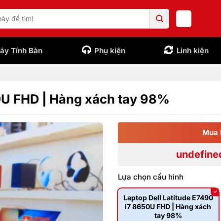
áy Tính Bàn
Phụ kiện
Linh kiện
50U FHD | Hàng xách tay 98%
Mua 
undefine
Lựa chọn cấu hình
Laptop Dell Latitude E7490
i7 8650U FHD | Hàng xách
tay 98%