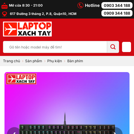
Bỏ
Hotline
0903 344 188
Mở cửa 8:30 - 21:00
qua
0909 344 188
617 Đường 3 tháng 2, P.8, Quận10, HCM
nội
dung
Tìm
kiếm:
Trang chủ
Sản phẩm
Phụ kiện
Bàn phím