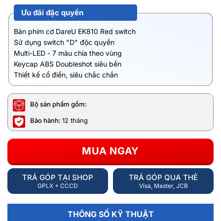
Ưu đãi đặc quyền
Bàn phím cơ DareU EK810 Red switch
Sử dụng switch "D" độc quyền
Multi-LED - 7 màu chia theo vùng
Keycap ABS Doubleshot siêu bền
Thiết kế cổ điển, siêu chắc chắn
Bộ sản phẩm gồm:
Bảo hành:
12 tháng
MUA NGAY
TRẢ GÓP TẠI SHOP
TRẢ GÓP QUA THẺ
GPLX + CCCD
Visa, Master, JCB
THÔNG SỐ KỸ THUẬT