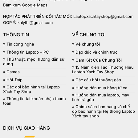
Bấm xem Google Maps
HỢP TÁC PHÁT TRIỂN ĐỐI TÁC MỚI:
Laptopxachtayshop@gmail.com
GÓP Ý:
kalythi@gmail.com
THÔNG TIN
VỀ CHÚNG TÔI
Tin công nghệ
Về chúng tôi
Thông tin Laptop – PC
Đạo đức và chính trực
Thủ thuật, mẹo, hướng dẫn sử
Cam Kết Của Chúng Tôi
dụng
15 Năm Kiến Tạo Thương Hiệu
Games
Laptop Xách Tay Shop
Hỏi-Đáp
Các câu hỏi thường gặp
Các gói bảo hành tại Laptop
Hướng dẫn mua hàng từ xa
Xách Tay Shop
Hướng dẫn mua laptop, máy
Thông tin tài khoản nhận thanh
tính trả góp
toán
Chính sách bán hàng và chế
độ bảo hành tại Hệ thống Laptop
Xách tay shop
DỊCH VỤ GIAO HÀNG