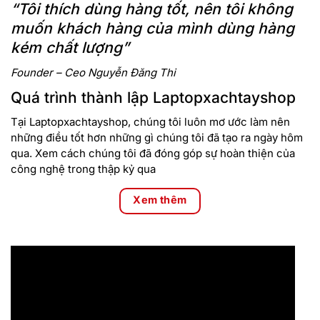
“Tôi thích dùng hàng tốt, nên tôi không
muốn khách hàng của mình dùng hàng
kém chất lượng”
Founder – Ceo Nguyễn Đăng Thi
Quá trình thành lập Laptopxachtayshop
Tại Laptopxachtayshop, chúng tôi luôn mơ ước làm nên
những điều tốt hơn những gì chúng tôi đã tạo ra ngày hôm
Font chữ trên bàn phím được thiết kế rõ ràng, sắc nét, không
qua. Xem cách chúng tôi đã đóng góp sự hoàn thiện của
bị mờ, bố cục rất dễ nhìn. Plate của bàn phím được làm bằng
công nghệ trong thập kỷ qua
kim loại được DareU sơn thêm một lớp nhám mờ trông rất
bắt mắt, ngay cả keycap của bàn phím cũng được sơn lên
Xem thêm
kiểu nhám mờ tạo cảm giác thích thú khi gõ.