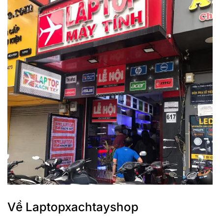
Thiết kế
Vỏ trên của bàn phím DareU EK810 được làm bằng kim loại,
được bắn cát nhám rất đẹp, óng ánh tạo điểm nhấn cho
phím. Thiết kế vỏ phím thấp và hở chân switch mang phong
cách hiện đại. Chúng tôi đã thử nghiệm và nhận thấy vỏ
phím có độ chắc chắn và ổn định cao.
Về Laptopxachtayshop