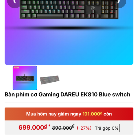
❮
❯
Bàn phím cơ Gaming DAREU EK810 Blue switch
Mua hôm nay giảm ngay
191.000
₫
còn
₫ *
₫
699.000
890.000
(-27%)
Trả góp 0%