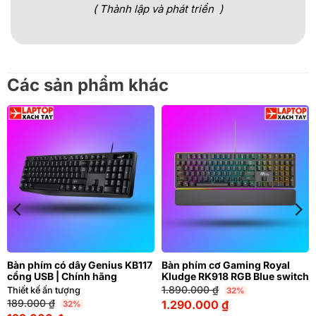
( Thành lập và phát triển )
Các sản phẩm khác
Bàn phím có dây Genius KB117
Bàn phím cơ Gaming Royal
cổng USB | Chính hãng
Kludge RK918 RGB Blue switch
1.890.000
₫
Thiết kế ấn tượng
32%
189.000
₫
1.290.000
₫
32%