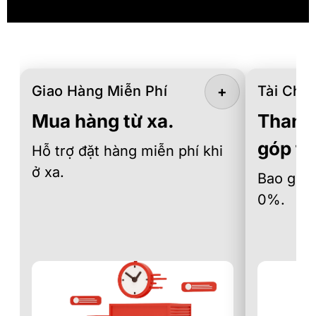
Giao Hàng Miễn Phí
Tài Chín
+
Mua hàng từ xa.
Thanh 
góp th
Hỗ trợ đặt hàng miễn phí khi
ở xa.
Bao gồm 
0%.