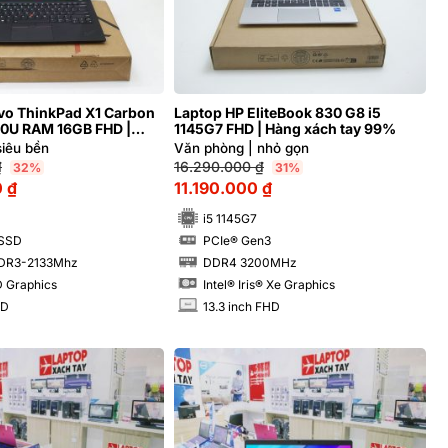
vo ThinkPad X1 Carbon
Laptop HP EliteBook 830 G8 i5
10U RAM 16GB FHD |
1145G7 FHD | Hàng xách tay 99%
ay 99%
siêu bền
Văn phòng | nhỏ gọn
₫
16.290.000
₫
32%
31%
0
₫
11.190.000
₫
i5 1145G7
 SSD
PCIe® Gen3
SSD
DR3-2133Mhz
DDR4 3200MHz
RAM
D Graphics
Intel® Iris® Xe Graphics
HD
13.3 inch FHD
INCH