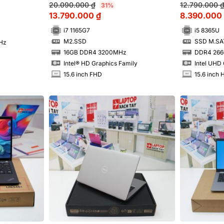
20.090.000
₫
12.790.000
31%
13.790.000
₫
8.390.000
i7 1165G7
i5 8365U
M2.SSD
SSD M.SA
Hz
SSD
SSD
16GB DDR4 3200MHz
DDR4 26
RAM
RAM
Intel® HD Graphics Family
Intel UHD
15.6 inch FHD
15.6 inch 
INCH
INCH