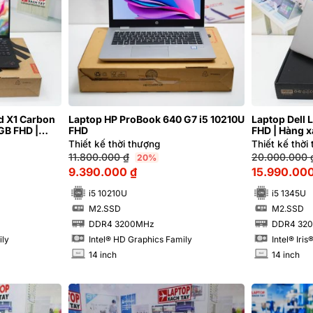
d X1 Carbon
Laptop HP ProBook 640 G7 i5 10210U
Laptop Dell 
GB FHD |
FHD
FHD | Hàng 
Thiết kế thời thượng
Thiết kế thời
11.800.000
₫
20.000.000
20%
9.390.000
₫
15.990.00
i5 10210U
i5 1345U
M2.SSD
M2.SSD
SSD
SSD
DDR4 3200MHz
DDR4 320
RAM
RAM
ily
Intel® HD Graphics Family
Intel® Iri
14 inch
14 inch
INCH
INCH