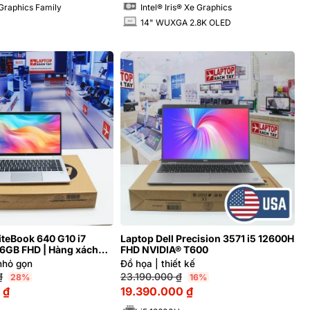
 Graphics Family
Intel® Iris® Xe Graphics
14" WUXGA 2.8K OLED
INCH
iteBook 640 G10 i7
Laptop Dell Precision 3571 i5 12600H
6GB FHD | Hàng xách
FHD NVIDIA® T600
nhỏ gọn
Đồ họa | thiết kế
₫
23.190.000
₫
28%
16%
0
₫
19.390.000
₫