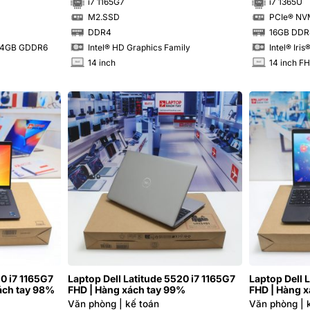
i7 1165G7
i7 1365U
M2.SSD
PCIe® NV
SSD
SSD
DDR4
16GB DDR
RAM
RAM
0 4GB GDDR6
Intel® HD Graphics Family
Intel® Iri
14 inch
14 inch F
INCH
INCH
20 i7 1165G7
Laptop Dell Latitude 5520 i7 1165G7
Laptop Dell 
ách tay 98%
FHD | Hàng xách tay 99%
FHD | Hàng 
Văn phòng | kế toán
Văn phòng | 