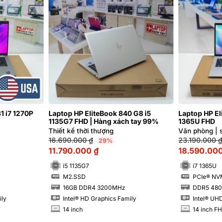
1 i7 1270P
Laptop HP EliteBook 840 G8 i5
Laptop HP El
1135G7 FHD | Hàng xách tay 99%
1365U FHD
Thiết kế thời thượng
Văn phòng | 
16.690.000
₫
23.190.000
29%
11.790.000
₫
18.590.00
i5 1135G7
i7 1365U
M2.SSD
PCIe® NV
SSD
SSD
16GB DDR4 3200MHz
DDR5 48
RAM
RAM
ily
Intel® HD Graphics Family
Intel® UH
14 inch
14 inch F
INCH
INCH