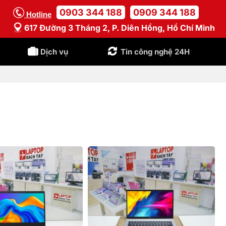
0903 344 188
0909 344 188
Hotline
617 Đường 3 Tháng 2, P. Diên Hồng, Hồ Chí Minh
Dịch vụ
Tin công nghệ 24H