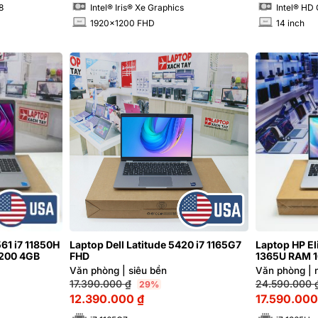
 8
Intel® Iris® Xe Graphics
Intel® HD
1920x1200 FHD
14 inch
INCH
INCH
561 i7 11850H
Laptop Dell Latitude 5420 i7 1165G7
Laptop HP El
1200 4GB
FHD
1365U RAM 1
tay 99%
Văn phòng | siêu bền
Văn phòng | 
17.390.000
₫
24.590.000
29%
12.390.000
₫
17.590.00