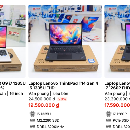
0 G9 i7 1265U
Laptop Lenovo ThinkPad T14 Gen 4
Laptop Leno
99%
i5 1335U FHD+
i7 1260P FHD
án | 16 inch
Văn phòng | siêu bền
Văn phòng | 
24.500.000
₫
23.390.000
20%
19.590.000
₫
17.590.00
i5 1335U
i7 1260P
M2.2280 SSD
PCIe SSD
SSD
SSD
DDR4 3200MHz
DDR4 32
RAM
RAM