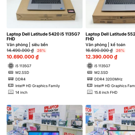
Laptop Dell Latitude 5420 i5 1135G7
Laptop Dell Latitude 55
FHD
FHD
Văn phòng | siêu bền
Văn phòng | kế toán
14.490.000
₫
16.690.000
₫
26%
26%
10.690.000
₫
12.390.000
₫
i5 1135G7
i5 1135G7
M2.SSD
M2.SSD
SSD
SSD
DDR4
DDR4 3200MHz
RAM
RAM
Intel® HD Graphics Family
Intel® HD Graphics Fam
14 inch
15.6 inch FHD
INCH
INCH