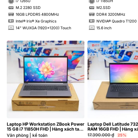
i7 1265U
i7 11850H
M.2 2280 SSD
M2.SSD
SSD
SSD
16GB LPDDR5 4800MHz
DDR4 3200MHz
RAM
RAM
Intel® Iris® Xe Graphics
NVIDIA® Quadro T120
14" WUXGA (1920x1200) Touch
15.6 inch
INCH
INCH
Laptop HP Workstation ZBook Power
Laptop Dell Latitude 73
15 G8 i7 11850H FHD | Hàng xách tay
RAM 16GB FHD | Hàng x
99%
17.390.000
₫
Văn phòng | kế toán­­
25%