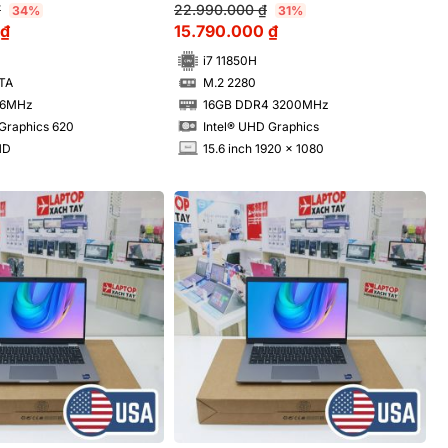
₫
22.990.000
₫
34%
31%
₫
15.790.000
₫
i7 11850H
TA
M.2 2280
SSD
66MHz
16GB DDR4 3200MHz
RAM
 Graphics 620
Intel® UHD Graphics
HD
15.6 inch 1920 x 1080
INCH