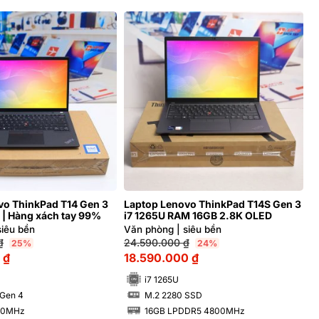
vo ThinkPad T14 Gen 3
Laptop Lenovo ThinkPad T14S Gen 3
 | Hàng xách tay 99%
i7 1265U RAM 16GB 2.8K OLED
siêu bền
Văn phòng | siêu bền
₫
24.590.000
₫
25%
24%
0
₫
18.590.000
₫
i7 1265U
 Gen 4
M.2 2280 SSD
SSD
00MHz
16GB LPDDR5 4800MHz
RAM