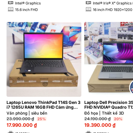
Intel® Graphics
Intel® Iris® Xᵉ Graphics
15.6 inch FHD
16 inch FHD 1920x1200
INCH
INCH
Laptop Lenovo ThinkPad T14S Gen 3
Laptop Dell Precision 3
i7 1265U RAM 16GB FHD Cảm ứng
FHD NVIDIA® Quadro T
Aluminum
Văn phòng | siêu bền
Đồ họa | Thiết kế 3D
23.990.000
₫
24.190.000
₫
25%
20%
17.990.000
₫
19.390.000
₫