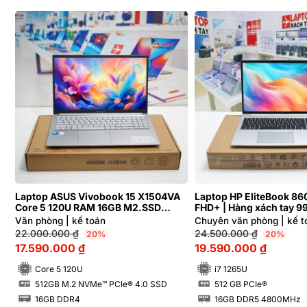
Laptop ASUS Vivobook 15 X1504VA
Laptop HP EliteBook 86
Core 5 120U RAM 16GB M2.SSD
FHD+ | Hàng xách tay 
512GB FHD
Văn phòng | kế toán
Chuyên văn phòng | kế to
22.000.000
₫
24.500.000
₫
20%
20%
17.590.000
₫
19.590.000
₫
Core 5 120U
i7 1265U
512GB M.2 NVMe™ PCIe® 4.0 SSD
512 GB PCIe®
SSD
SSD
16GB DDR4
16GB DDR5 4800MHz
RAM
RAM