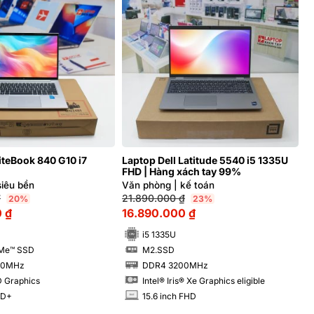
iteBook 840 G10 i7
Laptop Dell Latitude 5540 i5 1335U
FHD | Hàng xách tay 99%
siêu bền
Văn phòng | kế toán
₫
21.890.000
₫
20%
23%
0
₫
16.890.000
₫
i5 1335U
Me™ SSD
M2.SSD
SSD
00MHz
DDR4 3200MHz
RAM
D Graphics
Intel® Iris® Xe Graphics eligible
HD+
15.6 inch FHD
INCH