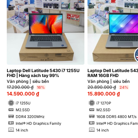
Laptop Dell Latitude 5430 i7 1255U
Laptop Dell Latitude 543
FHD | Hàng xách tay 99%
RAM 16GB FHD
Văn phòng | siêu bền
Văn phòng | siêu bền
17.290.000
₫
20.890.000
₫
16%
24%
14.590.000
₫
15.890.000
₫
i7 1255U
i7 1270P
M2.SSD
M2.SSD
SSD
SSD
DDR4 3200MHz
16GB DDR5 4800 MT/s
RAM
RAM
Intel® HD Graphics Family
Intel® HD Graphics Fam
14 inch
14 inch
INCH
INCH