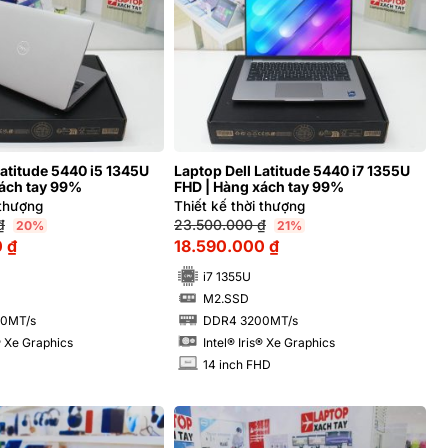
Latitude 5440 i5 1345U
Laptop Dell Latitude 5440 i7 1355U
xách tay 99%
FHD | Hàng xách tay 99%
 thượng
Thiết kế thời thượng
₫
23.500.000
₫
20%
21%
0
₫
18.590.000
₫
i7 1355U
M2.SSD
SSD
0MT/s
DDR4 3200MT/s
RAM
s® Xe Graphics
Intel® Iris® Xe Graphics
14 inch FHD
INCH