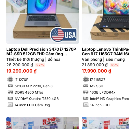
Laptop Dell Precision 3470 i7 1270P
Laptop Lenovo ThinkPa
M2.SSD 512GB FHD Cảm ứng
Gen 9 i7 1165G7 RAM 16
NVIDIA® Quadro T550 4GB
Hàng xách tay 99%
Thiết kế thời thượng | đồ họa
Văn phòng | siêu mỏng
26.290.000
₫
21.890.000
₫
27%
18%
19.290.000
₫
17.990.000
₫
i7 1270P
i7 1165G7
512GB M.2 2230, Gen 3
M2.SSD
SSD
SSD
DDR5 4800 MT/s
16GB LPDDR4x
RAM
RAM
NVIDIA® Quadro T550 4GB
Intel® HD Graphics Fam
14 inch FHD Cảm ứng
14 inch FHD
INCH
INCH