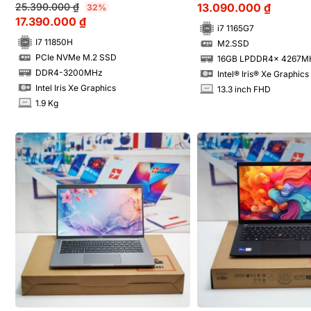
25.390.000
₫
13.090.000
₫
32%
17.390.000
₫
i7 1165G7
I7 11850H
M2.SSD
SSD
PCIe NVMe M.2 SSD
16GB LPDDR4x 4267M
SSD
RAM
DDR4-3200MHz
Intel® Iris® Xe Graphics
RAM
Intel Iris Xe Graphics
13.3 inch FHD
INCH
1.9 Kg
INCH