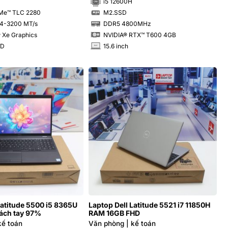
i5 12600H
Me™ TLC 2280
M2.SSD
SSD
4-3200 MT/s
DDR5 4800MHz
RAM
s® Xe Graphics
NVIDIA® RTX™ T600 4GB
HD
15.6 inch
INCH
Latitude 5500 i5 8365U
Laptop Dell Latitude 5521 i7 11850H
xách tay 97%
RAM 16GB FHD
kế toán
Văn phòng | kế toán