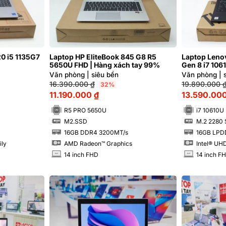
20 i5 1135G7
Laptop HP EliteBook 845 G8 R5
Laptop Leno
5650U FHD | Hàng xách tay 99%
Gen 8 i7 106
Hàng xách t
Văn phòng | siêu bền
Văn phòng | 
16.390.000
₫
19.890.000
32%
11.190.000
₫
13.590.00
R5 PRO 5650U
i7 10610U
M2.SSD
M.2 2280
SSD
SSD
16GB DDR4 3200MT/s
16GB LPD
RAM
RAM
ily
AMD Radeon™ Graphics
Intel® UH
14 inch FHD
14 inch F
INCH
INCH